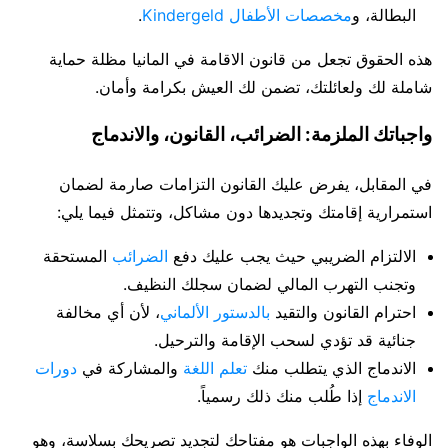
البطالة، و
مخصصات الأطفال Kindergeld
.
هذه الحقوق تجعل من قانون الاقامة في المانيا مظلة حماية
شاملة لك ولعائلتك، تضمن لك العيش بكرامة وأمان.
واجباتك الملزمة: الضرائب، القانون، والاندماج
في المقابل، يفرض عليك القانون التزامات صارمة لضمان
استمرارية إقامتك وتجديدها دون مشاكل، وتتمثل فيما يلي:
الالتزام الضريبي حيث يجب عليك دفع
الضرائب
المستحقة
وتجنب التهرب المالي لضمان سجلك النظيف.
احترام القانون والتقيد
بالدستور الألماني
، لأن أي مخالفة
جنائية قد تؤدي لسحب الإقامة والترحيل.
الاندماج الذي يتطلب منك
تعلم اللغة
والمشاركة في
دورات
الاندماج
إذا طُلب منك ذلك رسمياً.
الوفاء بهذه الواجبات هو مفتاحك لتجديد تصريحك بسلاسة، وهو