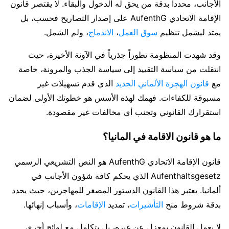
الأجانب، محدداً بدقة من يحق له الدخول والبقاء. لا يقتصر قانون
الإقامة الاتحادي AufenthG على إصدار التصاريح فحسب، بل
يمتد ليشمل تنظيم
سوق العمل
،
الاندماج
، ولم الشمل.
وقد شهدت المنظومة تطوراً جذرياً في الآونة الأخيرة، حيث
انتقلت من سياسة التقييد إلى سياسة الجذب والمرونة، خاصة
مع
قانون الهجرة الألماني الجديد
الذي قدم تسهيلات غير
مسبوقة للكفاءات. فهمك لهذه الأسس هو خطوتك الأولى لضمان
استقرارك القانوني وتجنب أي مخالفات غير مقصودة.
ما هو قانون الاقامة في المانيا؟
قانون الإقامة الاتحادي AufenthG هو النص التشريعي الرسمي
Aufenthaltsgesetz الذي يحكم كافة شؤون الأجانب في
ألمانيا. يعتبر هذا القانون الدستور المصغر للمهاجرين، حيث يحدد
بدقة شروط منح
التأشيرات
، تمديد
الإقامات
، وأسباب إنهائها.
لا يعمل القانون بمعزل عن غيره، بل يتكامل مع لوائح أخرى