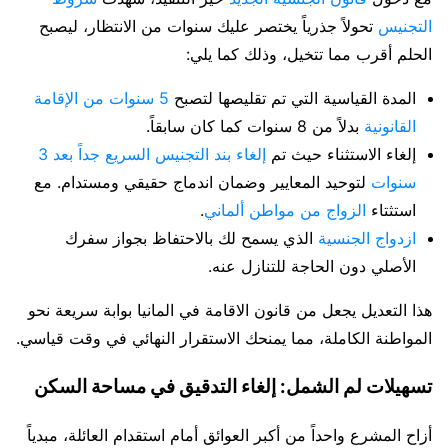
التجنيس
تحولاً جذرياً يختصر عليك سنوات من الانتظار، ليصبح
الحلم أقرب مما تتخيل، وذلك كما يلي:
المدة القياسية التي تم تقليصها لتصبح
5 سنوات من الإقامة
القانونية
بدلاً من 8 سنوات كما كان سابقاً.
إلغاء الاستثناء حيث تم
إلغاء بند التجنيس السريع جداً بعد 3
سنوات
لتوحيد المعايير وضمان اندماج حقيقي ومستدام. مع
استثتاء
الزواج من مواطن ألماني
.
ازدواج الجنسية
الذي يسمح لك بالاحتفاظ بجواز سفرك
الأصلي دون الحاجة للتنازل عنه.
هذا التعديل يجعل من قانون الاقامة في المانيا بوابة سريعة نحو
المواطنة الكاملة، مما يمنحك الاستقرار النهائي في وقت قياسي.
تسهيلات لم الشمل: إلغاء التدقيق في مساحة السكن
أزاح المشرع واحداً من أكبر العوائق أمام استقدام العائلة، مبدياً