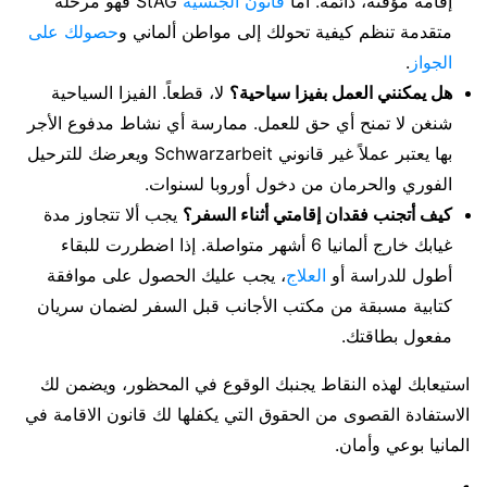
إقامة مؤقتة، دائمة. أما
قانون الجنسية
StAG فهو مرحلة
متقدمة تنظم كيفية تحولك إلى مواطن ألماني و
حصولك على
الجواز
.
هل يمكنني العمل بفيزا سياحية؟
لا، قطعاً. الفيزا السياحية
شنغن لا تمنح أي حق للعمل. ممارسة أي نشاط مدفوع الأجر
بها يعتبر عملاً غير قانوني Schwarzarbeit ويعرضك للترحيل
الفوري والحرمان من دخول أوروبا لسنوات.
كيف أتجنب فقدان إقامتي أثناء السفر؟
يجب ألا تتجاوز مدة
غيابك خارج ألمانيا 6 أشهر متواصلة. إذا اضطررت للبقاء
أطول للدراسة أو
العلاج
، يجب عليك الحصول على موافقة
كتابية مسبقة من مكتب الأجانب قبل السفر لضمان سريان
مفعول بطاقتك.
استيعابك لهذه النقاط يجنبك الوقوع في المحظور، ويضمن لك
الاستفادة القصوى من الحقوق التي يكفلها لك قانون الاقامة في
المانيا بوعي وأمان.