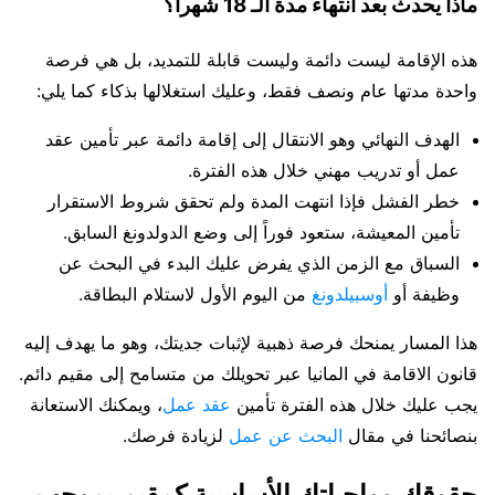
ماذا يحدث بعد انتهاء مدة الـ 18 شهراً؟
هذه الإقامة ليست دائمة وليست قابلة للتمديد، بل هي فرصة
واحدة مدتها عام ونصف فقط، وعليك استغلالها بذكاء كما يلي:
الهدف النهائي وهو الانتقال إلى إقامة دائمة عبر تأمين عقد
عمل أو تدريب مهني خلال هذه الفترة.
خطر الفشل فإذا انتهت المدة ولم تحقق شروط الاستقرار
تأمين المعيشة، ستعود فوراً إلى وضع الدولدونغ السابق.
السباق مع الزمن الذي يفرض عليك البدء في البحث عن
وظيفة أو
أوسبيلدونغ
من اليوم الأول لاستلام البطاقة.
هذا المسار يمنحك فرصة ذهبية لإثبات جديتك، وهو ما يهدف إليه
قانون الاقامة في المانيا عبر تحويلك من متسامح إلى مقيم دائم.
يجب عليك خلال هذه الفترة تأمين
عقد عمل
، ويمكنك الاستعانة
بنصائحنا في مقال
البحث عن عمل
لزيادة فرصك.
حقوقك وواجباتك الأساسية كمقيم بموجب