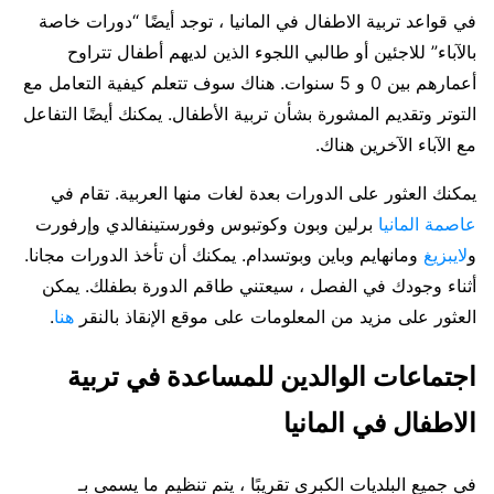
في قواعد تربية الاطفال في المانيا ، توجد أيضًا “دورات خاصة
بالآباء” للاجئين أو طالبي اللجوء الذين لديهم أطفال تتراوح
أعمارهم بين 0 و 5 سنوات. هناك سوف تتعلم كيفية التعامل مع
التوتر وتقديم المشورة بشأن تربية الأطفال. يمكنك أيضًا التفاعل
مع الآباء الآخرين هناك.
يمكنك العثور على الدورات بعدة لغات منها العربية. تقام في
عاصمة المانيا
برلين وبون وكوتبوس وفورستينفالدي وإرفورت
و
لايبزيغ
ومانهايم وباين وبوتسدام. يمكنك أن تأخذ الدورات مجانا.
أثناء وجودك في الفصل ، سيعتني طاقم الدورة بطفلك. يمكن
العثور على مزيد من المعلومات على موقع الإنقاذ بالنقر
هنا
.
اجتماعات الوالدين للمساعدة في تربية
الاطفال في المانيا
في جميع البلديات الكبرى تقريبًا ، يتم تنظيم ما يسمى بـ