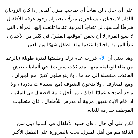
على أي حال ، لن يفاجأ أي صاحب منزل ألماني إذا كان الزوجان
اللذان لا ينجبان ، يستأجران منزلًا ، يعتبران وجود غرفة للأطفال
شرطًا أساسيًا. لن تتفاجأ المربية عندما تلتفت إليها المرأة ، التي
لا يسع المرء إلا أن يخمن “موقعها المثير”. في كثير من الأحيان ،
تبدأ المربية واجباتها عندما يبلغ الطفل شهرًا من العمر.
وهذا يعني أن
الأم
قررت عدم ترك وظيفتها لفترة طويلة (بالرغم
من بقاء الوظيفة معها لمدة ثلاث سنوات). في ألمانيا ، تعيش
العائلات منفصلة إلى حد ما ، ولا يتواصلون كثيرًا مع الجيران ،
ومع المعارف ، ولا يدعون الضيوف (مع استثناءات نادرة) ، ولا
يوجد أصدقاء عمليًا. لذلك ، من أجل تربية الاطفال في المانيا ،
إذا قام الآباء بتعيين مربية أو مدرس للأطفال ، فإن متطلبات
الموظف صارمة للغاية.
لكن على أي حال ، فإن جميع الأطفال في ألمانيا دون سن
الثالثة هم من أهل المنزل. يجب بالضرورة على الطفل الأكبر