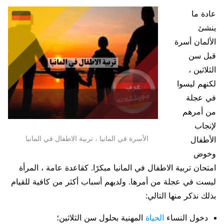
عادة ما
ينشئ
الألمان أسرة
قبل سن
الثلاثين ،
لكنهم ليسوا
في عجلة
من أمرهم
لإنجاب
الأسرة في المانيا ، تربية الاطفال في المانيا
الأطفال
وخوض
امتحان تربية الاطفال في المانيا مبكرًا. كقاعدة عامة ، المرأة
ليست في عجلة من أمرها. ولديهم أسباب أكثر من كافية للقيام
بذلك نذكر منها التالي:
دخول النساء
الحياة
المهنية بحلول سن الثلاثين؛