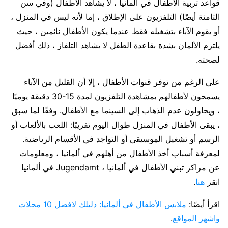
قواعد تربية الاطفال في المانيا ، لا يشاهد الأطفال (وفي سن
الثامنة أيضًا) التلفزيون على الإطلاق ، إما لأنه ليس في المنزل ،
أو يقوم الآباء بتشغيله فقط عندما يكون الأطفال نائمين ، حيث
يلتزم الألمان بشدة بقاعدة الطفل لا يشاهد التلفاز ، ذلك أفضل
لصحته.
على الرغم من توفر قنوات الأطفال ، إلا أن القليل من الآباء
يسمحون لأطفالهم بمشاهدة التلفزيون لمدة 15-30 دقيقة يوميًا
، ويحاولون عدم الذهاب إلى السينما مع الأطفال. وفقًا لما سبق
، يبقى الأطفال في المنزل طوال اليوم تقريبًا: اللعب بالألعاب أو
الرسم أو تشغيل الموسيقى أو التواجد في الأقسام الرياضية.
لمعرفة أسباب أخذ الأطفال من أهلهم في ألمانيا ، ومعلومات
عن مراكز تبني الأطفال في ألمانيا ، Jugendamt في ألمانيا
انقر
هنا
.
اقرأ أيضًا:
ملابس الأطفال في ألمانيا: دليلك لافضل 10 محلات
واشهر المواقع
.