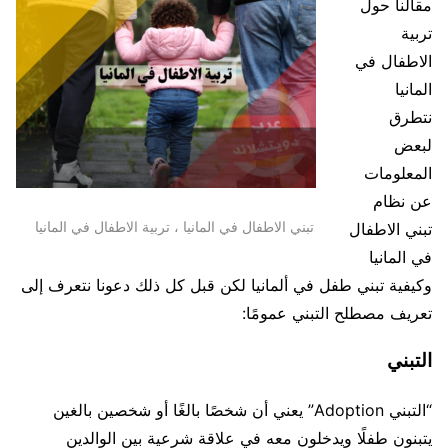
مقالنا حول
تربية
الاطفال في
المانيا
نتطرق
لبعض
المعلومات
عن نظام
تبني الاطفال في المانيا ، تربية الاطفال في المانيا
تبني الاطفال
في المانيا
وكيفية تبني طفل في ألمانيا لكن قبل كل ذلك دعونا نتعرف إلى
تعريف مصطلح التبني عمومًا:
التبني
“التبني Adoption” يعني أن شخصًا بالغًا أو شخصين بالغين
يتبنون طفلًا ويدخلون معه في علاقة شرعية بين الوالدين