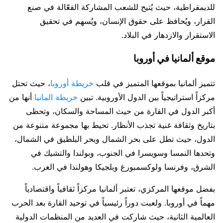
للديمقراطية، حيث يُتيح للشعب المشاركة الفعّالة في صنع
القرار، ويُحافظ على حقوق الإنسان، ويُسهم في تحقيق
الاستقرار والازدهار في البلاد.
موقع ألمانيا في أوروبا
تتميز ألمانيا بموقعها المتميز في قلب
خريطة أوروبا
، حيث تحتل
مركزاً استراتيجياً بين الدول الأوروبية. تبين
خريطة المانيا
أنها من
أكبر الدول في القارة من حيث المساحة والسكان، وتحظى
بتاريخ وثقافة غنية تجذب الأنظار. تحيط بها مجموعة متنوعة من
الدول، حيث تطل على بحر الشمال وبحر البلطيق في الشمال،
وتحدها النمسا وسويسرا في الجنوب، وبولندا والتشيك في
الشرق، وفرنسا ولوكسمبورغ وبلجيكا وهولندا في الغرب.
بفضل موقعها المركزي، تعتبر ألمانيا مركزاً ثقافياً واقتصادياً
مهماً في أوروبا. ولعبت دوراً رئيسياً في توحيد القارة بعد الحرب
العالمية الثانية، حيث شاركت في العديد من المنظمات الدولية