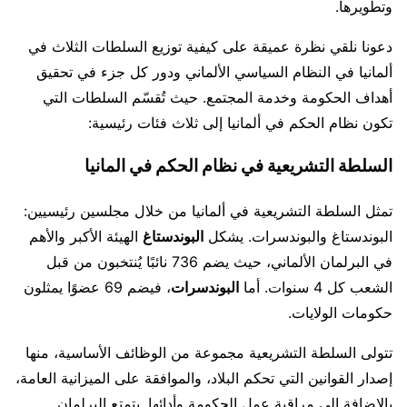
وتطويرها.
دعونا نلقي نظرة عميقة على كيفية توزيع السلطات الثلاث في
ألمانيا في النظام السياسي الألماني ودور كل جزء في تحقيق
أهداف الحكومة وخدمة المجتمع. حيث تُقسّم السلطات التي
تكون نظام الحكم في ألمانيا إلى ثلاث فئات رئيسية:
السلطة التشريعية في نظام الحكم في المانيا
تمثل السلطة التشريعية في ألمانيا من خلال مجلسين رئيسيين:
البوندستاغ والبوندسرات. يشكل
البوندستاغ
الهيئة الأكبر والأهم
في البرلمان الألماني، حيث يضم 736 نائبًا يُنتخبون من قبل
الشعب كل 4 سنوات. أما
البوندسرات
، فيضم 69 عضوًا يمثلون
حكومات الولايات.
تتولى السلطة التشريعية مجموعة من الوظائف الأساسية، منها
إصدار القوانين التي تحكم البلاد، والموافقة على الميزانية العامة،
بالإضافة إلى مراقبة عمل الحكومة وأدائها. يتمتع البرلمان