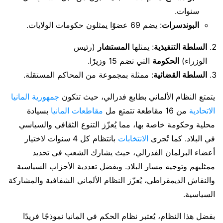
سنوات.
البوندسرات
: يضم 69 عضوًا يمثلون حكومات الولايات.
السلطة التنفيذية
: يمثلها
المستشار
(رئيس
الوزراء)
الحكومة
التي تضم 15 وزيرًا.
السلطة القضائية
: ممثلة بمجموعة من المحاكم المستقلة.
يتمتع النظام الألماني بطابع فدرالي، حيث تتكون
جمهورية المانيا
الاتحادية
من 16 مقاطعة تتمتع مل
مقاطعات المانيا
بسيادة
محلية وحكومة خاصة بها، مما يُعزّز التنوع الثقافي والسياسي
في البلاد. كما تُجرى
الانتخابات
بانتظام كل 4 سنوات لاختيار
أعضاء البرلمان الفدرالي، حيث يشارك الشعب في تحديد
ممثليهم وتوجيه مسار البلاد. وبفضل تعددية الأحزاب السياسية
والنقاش الديمقراطي، يُعزّز النظام الألماني الشفافية والمشاركة
السياسية.
بفضل هذا النظام، يُعتبر نظام الحكم في المانيا نموذجًا فريدًا