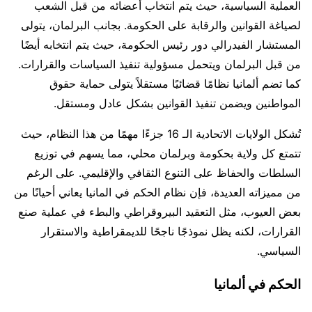
العملية السياسية، حيث يتم انتخاب أعضائه من قبل الشعب
لصياغة القوانين والرقابة على الحكومة. بجانب البرلمان، يتولى
المستشار الفيدرالي دور رئيس الحكومة، حيث يتم انتخابه أيضًا
من قبل البرلمان ويتحمل مسؤولية تنفيذ السياسات والقرارات.
كما تضم ألمانيا نظامًا قضائيًا مستقلاً يتولى حماية حقوق
المواطنين ويضمن تنفيذ القوانين بشكل عادل ومستقل.
تُشكل الولايات الاتحادية الـ 16 جزءًا مهمًا من هذا النظام، حيث
تتمتع كل ولاية بحكومة وبرلمان محلي، مما يسهم في توزيع
السلطات والحفاظ على التنوع الثقافي والإقليمي. على الرغم
من مميزاته العديدة، فإن نظام الحكم في المانيا يعاني أحيانًا من
بعض العيوب، مثل التعقيد البيروقراطي والبطء في عملية صنع
القرارات، لكنه يظل نموذجًا ناجحًا للديمقراطية والاستقرار
السياسي.
الحكم في ألمانيا