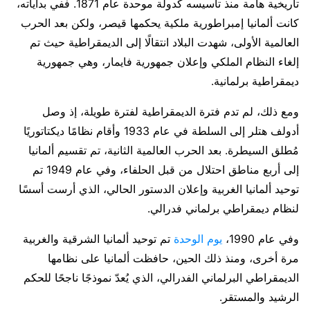
تاريخية هامة منذ تأسيسه كدولة موحدة عام 1871. ففي بداياته،
كانت ألمانيا إمبراطورية ملكية يحكمها قيصر، ولكن بعد الحرب
العالمية الأولى، شهدت البلاد انتقالًا إلى الديمقراطية حيث تم
إلغاء النظام الملكي وإعلان جمهورية فايمار، وهي جمهورية
ديمقراطية برلمانية.
ومع ذلك، لم تدم فترة الديمقراطية لفترة طويلة، إذ وصل
أدولف هتلر إلى السلطة في عام 1933 وأقام نظامًا ديكتاتوريًا
مُطلق السيطرة. بعد الحرب العالمية الثانية، تم تقسيم ألمانيا
إلى أربع مناطق احتلال من قبل الحلفاء، وفي عام 1949 تم
توحيد ألمانيا الغربية وإعلان الدستور الحالي، الذي أرست أسسًا
لنظام ديمقراطي برلماني فدرالي.
وفي عام 1990،
يوم الوحدة
تم توحيد ألمانيا الشرقية والغربية
مرة أخرى، ومنذ ذلك الحين، حافظت ألمانيا على نظامها
الديمقراطي البرلماني الفدرالي، الذي يُعدّ نموذجًا ناجحًا للحكم
الرشيد والمستقر.