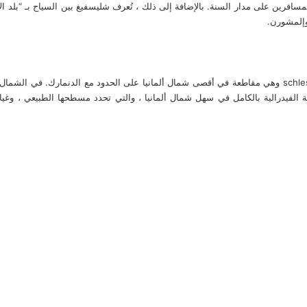
مسافرين على مدار السنة. بالإضافة إلى ذلك ، تُعرف شليسفيغ بين السياح بـ “بلد 
وإلمشورن.
على خريطة المانيا تشاهد خريطة شليسفيغ هولشتاين schleswig holstein وهي مقاطعة في أقصى شمال ألمانيا على
ة الفيدرالية بالكامل في سهل شمال ألمانيا ، والتي تحدد مسطحها الطبيعي ، و