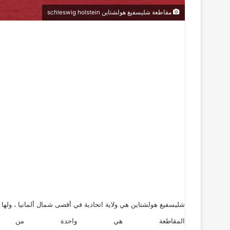
مقاطعة شليسفيغ هولشتاين schleswig holstein
شليسفيغ هولشتاين هي ولاية اتحادية في أقصى شمال ألمانيا ، ولها حدو
المقاطعة هي واحدة من