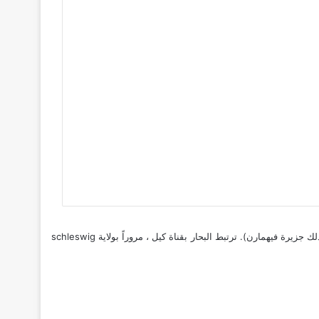
كذلك ، تقع schleswig holstein بين بحر الشمال في الغرب (بما في ذلك جزيرة هيليغولاند والجزر الفريزية الشمالية) وبحر البلطيق في الشرق (بما في ذلك جزيرة فيهمارن). ترتبط البحار بقناة كيل ، مروراً بولاية schleswig