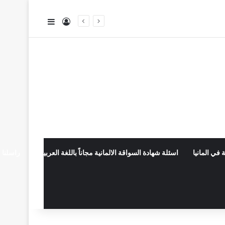
تسجيل الدخول
إضافة عمود جا
 في المانيا
اسئلة شهادة السواقة الالمانية مجاناً باللغة العربية
راسلنا