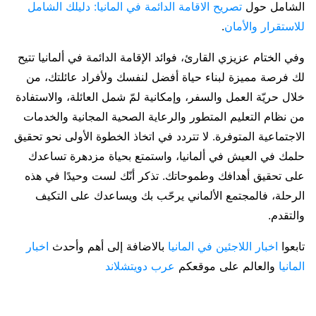
الشامل حول
تصريح الاقامة الدائمة في المانيا: دليلك الشامل
للاستقرار والأمان
.
وفي الختام عزيزي القارئ، فوائد الإقامة الدائمة في ألمانيا تتيح
لك فرصة مميزة لبناء حياة أفضل لنفسك ولأفراد عائلتك، من
خلال حريّة العمل والسفر، وإمكانية لمّ شمل العائلة، والاستفادة
من نظام التعليم المتطور والرعاية الصحية المجانية والخدمات
الاجتماعية المتوفرة. لا تتردد في اتخاذ الخطوة الأولى نحو تحقيق
حلمك في العيش في ألمانيا، واستمتع بحياة مزدهرة تساعدك
على تحقيق أهدافك وطموحاتك. تذكر أنّك لست وحيدًا في هذه
الرحلة، فالمجتمع الألماني يرحّب بك ويساعدك على التكيف
والتقدم.
تابعوا
اخبار اللاجئين في المانيا
بالاضافة إلى أهم وأحدث
اخبار
المانيا
والعالم على موقعكم
عرب دويتشلاند