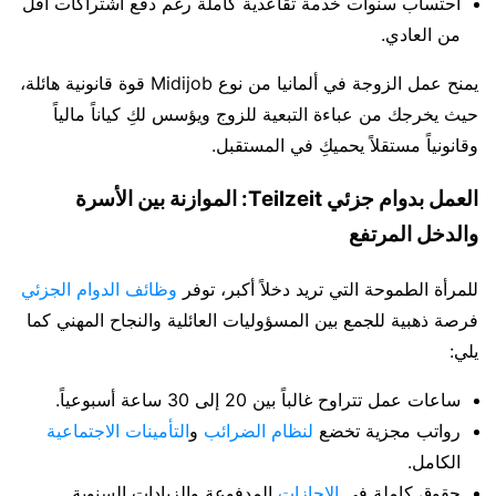
احتساب سنوات خدمة تقاعدية كاملة رغم دفع اشتراكات أقل
من العادي.
يمنح عمل الزوجة في ألمانيا من نوع Midijob قوة قانونية هائلة،
حيث يخرجك من عباءة التبعية للزوج ويؤسس لكِ كياناً مالياً
وقانونياً مستقلاً يحميكِ في المستقبل.
العمل بدوام جزئي Teilzeit: الموازنة بين الأسرة
والدخل المرتفع
للمرأة الطموحة التي تريد دخلاً أكبر، توفر
وظائف الدوام الجزئي
فرصة ذهبية للجمع بين المسؤوليات العائلية والنجاح المهني كما
يلي:
ساعات عمل تتراوح غالباً بين 20 إلى 30 ساعة أسبوعياً.
رواتب مجزية تخضع
لنظام الضرائب
و
التأمينات الاجتماعية
الكامل.
حقوق كاملة في
الإجازات
المدفوعة والزيادات السنوية