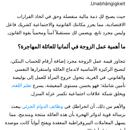
Unabhängigkeit.
حيث يصبح لكِ ذمة مالية منفصلة وحق في اتخاذ القرارات
الاقتصادية، مما يعزز مكانتك القانونية والاجتماعية كشريك فاعل
وليس مجرد تابع، ويضمن لكِ مستقبلاً آمناً ومحمياً بقوة القانون.
ما أهمية عمل الزوجة في ألمانيا للعائلة المهاجرة؟
تتجاوز قيمة عمل الزوجة مجرد إضافة أرقام للحساب البنكي،
لتصبح الركيزة الأساسية لاندماج العائلة واستقرارها النفسي
والقانوني. في الغربة، يتحول خروج المرأة للعمل إلى بوليصة
تأمين شاملة؛ فهو يحسن مستوى المعيشة، يسرع
تعلم اللغة
،
ويخلق شبكة علاقات اجتماعية تكسر عزلة المنزل.
والأهم من ذلك، أن انخراطكِ في
وظائف الدوام الجزئي
يبعث
برسالة قوية لدوائر الهجرة بأن هذه العائلة منتجة ومندمج، مما
يسهل المعاملات البيروقراطية المعقدة ويفتح أبواباً كانت موصدة