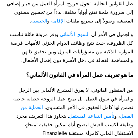
ظل القوانين الحالية، تحول خروج المرأة للعمل من خيار إضافي
إلى ضرورة ملحة تفتح أبواباً مغلقة، بدءاً من تحسين مستوى
المعيشة وصولاً إلى تسريع ملفات
الإقامة
و
الجنسية
.
والجميل في الأمر أن
السوق الألماني
يوفر مرونة هائلة تناسب
كل الظروف، حيث تتيح وظائف الدوام الجزئي للأمهات فرصة
الموازنة الذكية بين مسؤوليات المنزل وبين تحقيق ذاتهن
والمساهمة الفعالة في دخل الأسرة دون إهمال الأطفال.
ما هو تعريف عمل المرأة في القانون الألماني؟
من المنظور القانوني، لا يفرق المشرع الألماني بين الرجل
والمرأة في سوق العمل، بل يمنح عمل الزوجة حصانة خاصة
تضمن لها كامل الحقوق في الأجر المتساوي،
الحماية من
الفصل
، و
تأمين التقاعد المستقل
. يتجاوز هذا التعريف مجرد
وظيفة لكسب العيش ليصبح أداة تمكين حقيقية تمنحكِ
الاستقلال المالي كامرأة مستقلة Finanzielle