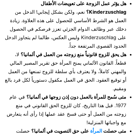
هل يؤثر عمل الزوجة على تعويضات الأطفال
Kinderzuschlag؟
نعم، ولكن بشكل إيجابي! الدخل من
العمل هو الشرط الأساسي للحصول على هذه العلاوة. زيادة
دخلك عبر وظائف الدوام الجزئي تعزز فرصكم في الحصول
على Kinderzuschlag وليس العكس، طالما لم يتجاوز الدخل
الحدود القصوى المرتفعة جداً.
هل يحق للزوج قانونياً منع زوجته من العمل في ألمانيا؟
لا،
قطعاً. القانون الألماني يمنح المرأة حق تقرير المصير المالي
والمهني كاملاً، ولا يعترف بأي سلطة للزوج تمنعها من العمل
أو توقيع العقود. الحق في العمل مكفول دستورياً لكل فرد بالغ
ومقيم.
متى سُمح للمرأة بالعمل دون إذن زوجها في ألمانيا؟
في عام
1977. قبل هذا التاريخ، كان للزوج الحق القانوني في منع
زوجته من العمل أو حتى فسخ عقد عملها إذا رأى أنه يتعارض
مع واجباتها المنزلية!
متى حصلت
المرأة
على حق التصويت في ألمانيا؟
حصلت