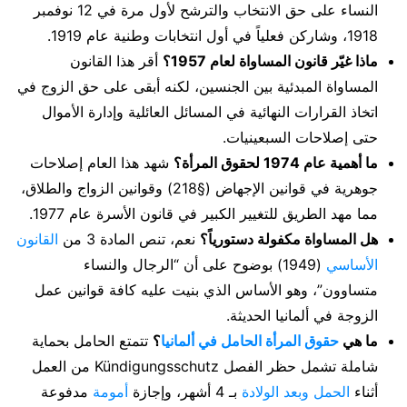
النساء على حق الانتخاب والترشح لأول مرة في 12 نوفمبر
1918، وشاركن فعلياً في أول انتخابات وطنية عام 1919.
ماذا غيّر قانون المساواة لعام 1957؟
أقر هذا القانون
المساواة المبدئية بين الجنسين، لكنه أبقى على حق الزوج في
اتخاذ القرارات النهائية في المسائل العائلية وإدارة الأموال
حتى إصلاحات السبعينيات.
ما أهمية عام 1974 لحقوق المرأة؟
شهد هذا العام إصلاحات
جوهرية في قوانين الإجهاض (§218) وقوانين الزواج والطلاق،
مما مهد الطريق للتغيير الكبير في قانون الأسرة عام 1977.
هل المساواة مكفولة دستورياً؟
نعم، تنص المادة 3 من
القانون
الأساسي
(1949) بوضوح على أن “الرجال والنساء
متساوون”، وهو الأساس الذي بنيت عليه كافة قوانين عمل
الزوجة في ألمانيا الحديثة.
ما هي
حقوق المرأة الحامل في ألمانيا
؟
تتمتع الحامل بحماية
شاملة تشمل حظر الفصل Kündigungsschutz من العمل
أثناء
الحمل وبعد الولادة
بـ 4 أشهر، وإجازة
أمومة
مدفوعة