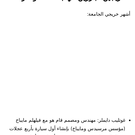
أشهر خريجي الجامعة:
غوتليب دايملر: مهندس ومصمم قام هو مع فيلهلم مايباخ
(مؤسس مرسيدس ومايباخ) بإنشاء أول سيارة بأربع عجلات