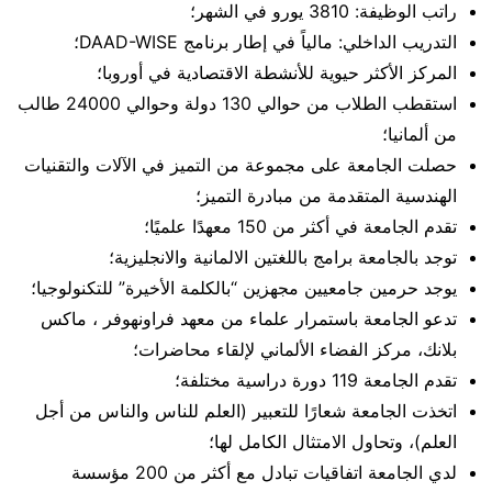
راتب الوظيفة: 3810 يورو في الشهر؛
التدريب الداخلي: مالياً في إطار برنامج DAAD-WISE؛
المركز الأكثر حيوية للأنشطة الاقتصادية في أوروبا؛
استقطب الطلاب من حوالي 130 دولة وحوالي 24000 طالب
من ألمانيا؛
حصلت الجامعة على مجموعة من التميز في الآلات والتقنيات
الهندسية المتقدمة من مبادرة التميز؛
تقدم الجامعة في أكثر من 150 معهدًا علميًا؛
توجد بالجامعة برامج باللغتين الالمانية والانجليزية؛
يوجد حرمين جامعيين مجهزين “بالكلمة الأخيرة” للتكنولوجيا؛
تدعو الجامعة باستمرار علماء من معهد فراونهوفر ، ماكس
بلانك، مركز الفضاء الألماني لإلقاء محاضرات؛
تقدم الجامعة 119 دورة دراسية مختلفة؛
اتخذت الجامعة شعارًا للتعبير (العلم للناس والناس من أجل
العلم)، وتحاول الامتثال الكامل لها؛
لدي الجامعة اتفاقيات تبادل مع أكثر من 200 مؤسسة