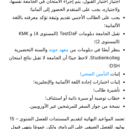
اجتياز اختبار القبول، يتم إجراء الامتحان في الجامعة نفسها،
ولاجتيازه، يجب على المتقدم الحضور إلى ألمانيا؛
يجب على الطالب الأجنبي تقديم وثيقة تؤكد معرفته باللغة
الألمانية؛
تقبل الجامعة دبلومات TestDaF (المستوى 4) و KMK
(المستوى 2)؛
ينظر أيضًا في دبلومات من
معهد جوته
والسنة التحضيرية
Studienkolleg. لاحظ جيدًا أن الجامعة لا تقبل نتائج امتحان
DSH؛
إثبات
التأمين الصحي
؛
إثبات اختبارات إجادة اللغة الألمانية والإنجليزية؛
تأشيرة طالب؛
خطاب توصية أو سيرة ذاتية أو استئناف؛
نسخة من جواز السفر للمرشحين غير الأوروبيين.
تعتمد المواعيد النهائية لتقديم المستندات للفصل الشتوي – 15
يوليو، للفصل الصيفي على البرنامج، ولكن عمومًا ينتهي قبول