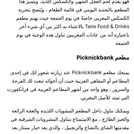
فهو يقدم لحم العجل الشهي والكسكس اللذيذ، ويتميز هذا
المطعم بالتجديد اليومي في قائمة الطعام ، ويُنصح بتجربة
الكسكس المغربي خاصةً في يوم الجمعة حيث يهتم مطعم
Tatie Food & Drinks بالاعتناء به اكثر من أي شيء آخر
باعتباره أنه من عادات المغربيين تناول هذه الوجبة في يوم
الجمعة.
مطعم Picknickbank
يمنحك مطعم Picknickbank عند زيارته شعور انك في إحدى
المطاعم أو المقاهي العربية حيث أن أجوائه تبعث لك الفرحة
والسرور ، وهو واحد من أشهر المطاعم العربية في فرانكفورت
التي تمتد للأصل المغربي.
ويمكنك تناول داخل المطعم المشويات اللذيذة والعجة الرائعة
والخبز الطازج ، مع الاستمتاع بتناول المشروبات الشرقية في
مقدمتها الشاي بالنعناع والزنجبيل ، والذي يعد خيار ممتاز بعد