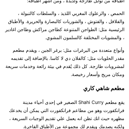
أطباقه من توابل طازجة ولذيذة ، ومن أشهر أطباقه:
الحمص ، والزعلوك المغربي اللذيذ ، والسلطات كالتبولة ،
والفلافل ، والفتوش ، والشوربات كالبصارة والحريرة. والأطباق
الرئيسية مثل: الطواجن المتنوعة كطاجن مراكش وطاجن اغادير
، والمشويات المختلفة كالسلمون المشوي.
وأنواع متعددة من البرغرات مثل: برغر الجبن ، ويقدم مطعم
مقدر الحلويات مثل: كالفلان دي لا كاسا. بالإضافة إلى تقديمه
لمشروبات طازجة. كل ذلك يُقدم في بيئة رائعة وخدمات سريعة
ومكان مريح وأسعار رخيصة.
مطعم شاهي كاري
يقع مطعم Shahi Curry الصغير في إحدى أحياء مدينة
فرانكفورت وهو من مطاعم فرانكفورت التي يمكن أن يخدعك
مظهره حيث انك تظن انه يعمل علي تقديم الوجبات السريعة ،
ولكنه يصدمك ويقدم لك مجموعة من الأطباق الفاخرة.