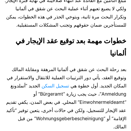
مبلغ التأمين مع الفائدة عند انتهاء صلاحيته في نهاية فترة الإيجار.
ولكي لا يضيع تعبهم أثناء عملية البحث عن شقق في ألمانيا
وتكرار البحث مرة ثانية، وبتوخي الحذر في هذه الخطوات، يمكن
للمستأجرين ضمان حقوقهم وتجنب المشكلات المستقبلية.
خطوات مهمة بعد توقيع عقد الإيجار في
ألمانيا
بعد رحلة البحث عن شقق في ألمانيا المرهقة ومقابلة المالك
وتوقيع العقد، يأتي دور الترتيبات العملية للانتقال والاستقرار في
المكان الجديد. أول خطوة هي
تسجيل السكن
الجديد “أنملدونغ
Anmeldung”، حيث يجب زيارة “Bürgeramt” أو
“Einwohnermeldeamt” المحلي. في بعض المدن، يكفي تقديم
عقد الإيجار للتسجيل، ولكن في حالات أخرى، يتعين توفير “تأكيد
الإقامة” أو “Wohnungsgeberbescheinigung” من قبل
المالك.