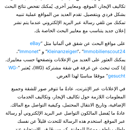
تكاليف الإيجار، الموقع، ومعايير أخرى. يُمكنك تفحص نتائج البحث
بشكل فردي وبتفصيل. تقدم العديد من المواقع عملية تنبيه
تمكنك من تلقي رسالة عبر البريد الإلكتروني عندما يتم نشر
إعلان جديد يتناسب مع معايير البحث الخاصة بك.
على مواقع البحث عن شقق في ألمانيا مثل “
eBay
Immobilienscout24
“، “
Kleinanzeigen
” و “
Immonet
“،
يمكنك العثور على العديد من الإعلانات وتصفحها حسب معاييرك.
إذا كنت تبحث عن غرفة في شقة مشتركة (WG)، يُعتبر “
WG-
gesucht
” موقعًا مناسبًا لهذا الغرض.
في الإعلانات عبر الإنترنت، عادةً ما تتوفر صور للشقة وجميع
المعلومات اللازمة حول تكاليف الإيجار، وتكاليف الخدمات
الإضافية، وتاريخ الانتقال المحتمل، وكيفية التواصل مع المالك.
عادةً ما يُفضل المالكون التواصل عبر البريد الإلكتروني أو رسالة
عبر الموقع. استخدم هذه الرسالة للتحدث قليلاً عن نفسك
واطلب بلطف موعدًا للمعاينة. كن سريعًا في الاستجابة عند