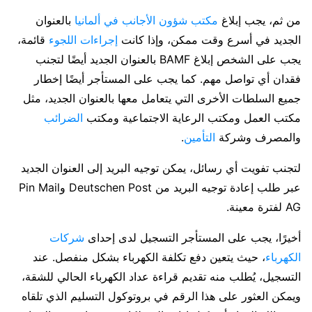
من ثم، يجب إبلاغ
مكتب شؤون الأجانب في ألمانيا
بالعنوان
الجديد في أسرع وقت ممكن، وإذا كانت
إجراءات اللجوء
قائمة،
يجب على الشخص إبلاغ BAMF بالعنوان الجديد أيضًا لتجنب
فقدان أي تواصل مهم. كما يجب على المستأجر أيضًا إخطار
جميع السلطات الأخرى التي يتعامل معها بالعنوان الجديد، مثل
مكتب العمل ومكتب الرعاية الاجتماعية ومكتب
الضرائب
والمصرف وشركة
التأمين
.
لتجنب تفويت أي رسائل، يمكن توجيه البريد إلى العنوان الجديد
عبر طلب إعادة توجيه البريد من Deutschen Post وPin Mail
AG لفترة معينة.
أخيرًا، يجب على المستأجر التسجيل لدى إحداى
شركات
الكهرباء
، حيث يتعين دفع تكلفة الكهرباء بشكل منفصل. عند
التسجيل، يُطلب منه تقديم قراءة عداد الكهرباء الحالي للشقة،
ويمكن العثور على هذا الرقم في بروتوكول التسليم الذي تلقاه