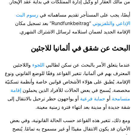
من مالك العقار أو وكيل إدارة الممتلكات في بداية عقد الإيجار.
أيضًا، يجب على المستأجر تقديم مساهماته في
رسوم البث
الإذاعي والتلفزيوني
“Rundfunkbeitrag” بعد تسجيل مكان
الإقامة الجديد لضمان استلامه لرسائل الاشتراك الشهري.
البحث عن شقق في ألمانيا للاجئين
عندما يتعلق الأمر بالبحث عن سكن لطالبي
اللجوء
واللاجئين
المعترف بهم في ألمانيا، تتغير القواعد وفقًا للوضع القانوني ونوع
الإقامة. يُطبق على هؤلاء الأشخاص قوانين خاصة وأنظمة تسكنيّة
مخصصة. يُسمح في بعض الحالات للأفراد الذين يحملون
إقامة
متسامحة
أو
حماية فرعية
أو يواجهون حظر ترحيل بالانتقال إلى
شقة جديدة أو مدينة بعد انتهاء فترة زمنية معينة.
ومع ذلك، تتغير هذه القواعد حسب الحالة القانونية، وفي بعض
الأحيان قد يكون الانتقال مقيدًا أو غير مسموح به تمامًا. يُنصح