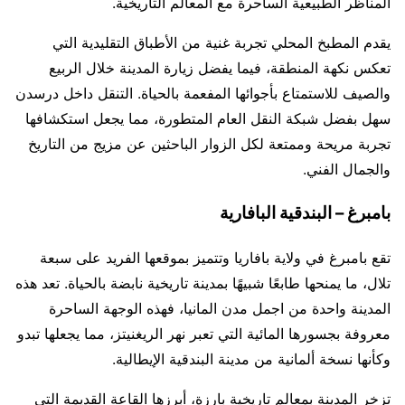
المناظر الطبيعية الساحرة مع المعالم التاريخية.
يقدم المطبخ المحلي تجربة غنية من الأطباق التقليدية التي
تعكس نكهة المنطقة، فيما يفضل زيارة المدينة خلال الربيع
والصيف للاستمتاع بأجوائها المفعمة بالحياة. التنقل داخل درسدن
سهل بفضل شبكة النقل العام المتطورة، مما يجعل استكشافها
تجربة مريحة وممتعة لكل الزوار الباحثين عن مزيج من التاريخ
والجمال الفني.
بامبرغ – البندقية البافارية
تقع بامبرغ في ولاية بافاريا وتتميز بموقعها الفريد على سبعة
تلال، ما يمنحها طابعًا شبيهًا بمدينة تاريخية نابضة بالحياة. تعد هذه
المدينة واحدة من اجمل مدن المانيا، فهذه الوجهة الساحرة
معروفة بجسورها المائية التي تعبر نهر الريغنيتز، مما يجعلها تبدو
وكأنها نسخة ألمانية من مدينة البندقية الإيطالية.
تزخر المدينة بمعالم تاريخية بارزة، أبرزها القاعة القديمة التي