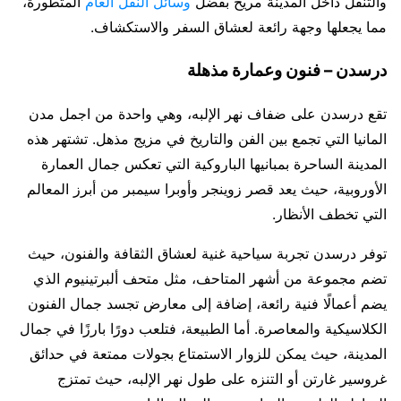
والتنقل داخل المدينة مريح بفضل
وسائل النقل العام
المتطورة،
مما يجعلها وجهة رائعة لعشاق السفر والاستكشاف.
درسدن – فنون وعمارة مذهلة
تقع درسدن على ضفاف نهر الإلبه، وهي واحدة من اجمل مدن
المانيا التي تجمع بين الفن والتاريخ في مزيج مذهل. تشتهر هذه
المدينة الساحرة بمبانيها الباروكية التي تعكس جمال العمارة
الأوروبية، حيث يعد قصر زوينجر وأوبرا سيمبر من أبرز المعالم
التي تخطف الأنظار.
توفر درسدن تجربة سياحية غنية لعشاق الثقافة والفنون، حيث
تضم مجموعة من أشهر المتاحف، مثل متحف ألبرتينيوم الذي
يضم أعمالًا فنية رائعة، إضافة إلى معارض تجسد جمال الفنون
الكلاسيكية والمعاصرة. أما الطبيعة، فتلعب دورًا بارزًا في جمال
المدينة، حيث يمكن للزوار الاستمتاع بجولات ممتعة في حدائق
غروسير غارتن أو التنزه على طول نهر الإلبه، حيث تمتزج