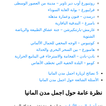
روتنبورغ أوب دير تاوبر – مدينة من العصور الوسطى
فرايبورغ – بوابة الغابة السوداء
درسدن – فنون وعمارة مذهلة
بامبرغ – البندقية البافارية
غارمش-بارتنكيرشن – جنة عشاق الطبيعة والرياضة
الشتوية
كوتنبوس – الوجه المخفي للجمال الألماني
هامبورغ – بين السحر البحري والحداثة
بادن-بادن – الفخامة والاسترخاء في الينابيع الحرارية
كومو – البلدة الخفية التي تخطف الأنفاس
5 نصائح لزيارة اجمل مدن المانيا
الأسئلة الشائعة حول اجمل مدن المانيا
نظرة عامة حول اجمل مدن المانيا
تعد
أجمل المدن الألمانية
وجهات فريدة تجذب عشاق السفر