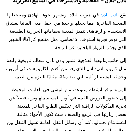
بادن-بادن – الفخامة والاسترخاء في الينابيع الحرارية
تقع
بادن-بادن
في جنوب البلاد، وتشتهر بجوها الهادئ ومنتجعاتها
الصحية الفاخرة، مما يجعلها واحدة من اجمل مدن المانيا لعشاق
الاستجمام والرفاهية. تتميز المدينة بحماماتها الحرارية الطبيعية
التي توفر تجربة استرخاء لا تضاهى، مثل منتجع كاراكالا الشهير
الذي يجذب الزوار الباحثين عن الراحة.
إلى جانب ينابيعها العلاجية، تتميز بادن بادن بمعالم تاريخية رائعة،
مثل كازينو بادن-بادن الذي يعد من أقدم الكازينوهات في أوروبا،
وحديقة ليشتنتالر أليه التي تعد مكانًا مثاليًا للتنزه بين الطبيعة.
المدينة توفر أنشطة متنوعة، من المشي في الغابات المحيطة
إلى حضور العروض الفنية في أوبرا فيستسبيلهاوس، فضلاً عن
تجربة المأكولات الراقية التي تعكس الطابع الفاخر للمدينة.
يفضل زيارتها في الربيع والصيف حيث تكون الأجواء مثالية
للاستمتاع بجمالها، كما أن وسائل النقل العامة تسهل التنقل بين
معالمها الراقية، مما يجعلها وجهة مثالية لمحبي الاسترخاء