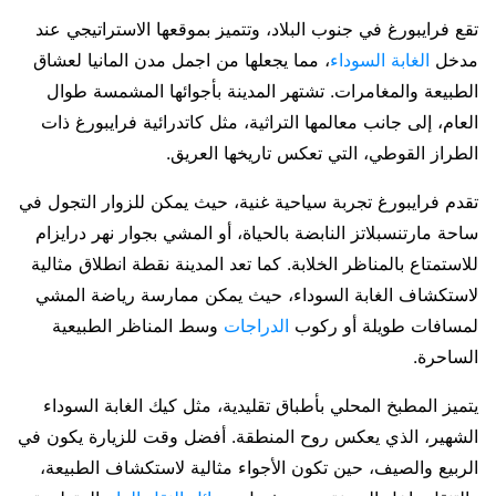
تقع فرايبورغ في جنوب البلاد، وتتميز بموقعها الاستراتيجي عند
مدخل
الغابة السوداء
، مما يجعلها من اجمل مدن المانيا لعشاق
الطبيعة والمغامرات. تشتهر المدينة بأجوائها المشمسة طوال
العام، إلى جانب معالمها التراثية، مثل كاتدرائية فرايبورغ ذات
الطراز القوطي، التي تعكس تاريخها العريق.
تقدم فرايبورغ تجربة سياحية غنية، حيث يمكن للزوار التجول في
ساحة مارتنسبلاتز النابضة بالحياة، أو المشي بجوار نهر درايزام
للاستمتاع بالمناظر الخلابة. كما تعد المدينة نقطة انطلاق مثالية
لاستكشاف الغابة السوداء، حيث يمكن ممارسة رياضة المشي
لمسافات طويلة أو ركوب
الدراجات
وسط المناظر الطبيعية
الساحرة.
يتميز المطبخ المحلي بأطباق تقليدية، مثل كيك الغابة السوداء
الشهير، الذي يعكس روح المنطقة. أفضل وقت للزيارة يكون في
الربيع والصيف، حين تكون الأجواء مثالية لاستكشاف الطبيعة،