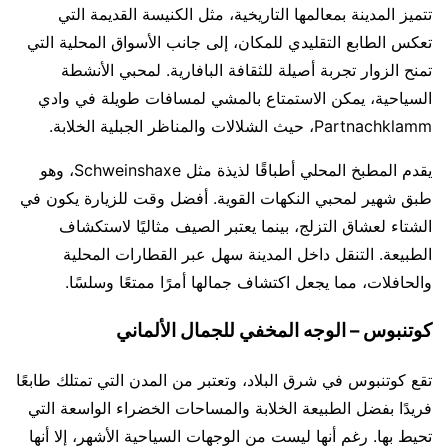
تتميز المدينة بمعالمها التاريخية، مثل الكنيسة القديمة التي
تعكس الطابع التقليدي للمكان، إلى جانب الأسواق المحلية التي
تمنح الزوار تجربة أصيلة للثقافة البافارية. لمحبي الأنشطة
السياحية، يمكن الاستمتاع بالمشي لمسافات طويلة في وادي
Partnachklamm، حيث الشلالات والمناظر الجبلية الخلابة.
يقدم المطبخ المحلي أطباقًا لذيذة مثل Schweinshaxe، وهو
طبق شهير لمحبي النكهات القوية. أفضل وقت للزيارة يكون في
الشتاء لعشاق التزلج، بينما يعتبر الصيف مثاليًا لاستكشاف
الطبيعة. التنقل داخل المدينة سهل عبر القطارات المحلية
والحافلات، مما يجعل اكتشاف جمالها أمرًا ممتعًا وسلسًا.
كوتنبوس – الوجه المخفي للجمال الألماني
تقع كوتنبوس في شرق البلاد، وتعتبر من المدن التي تمتلك طابعًا
فريدًا بفضل الطبيعة الخلابة والمساحات الخضراء الواسعة التي
تحيط بها. رغم أنها ليست من الوجهات السياحية الأشهر، إلا أنها