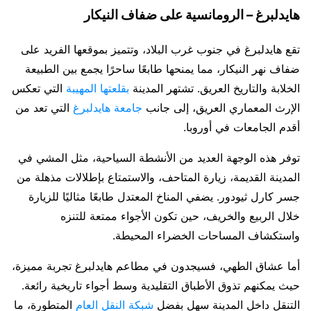
هايدلبرغ – الرومانسية على ضفاف النيكار
تقع هايدلبرغ في جنوب غرب البلاد، وتتميز بموقعها الفريد على
ضفاف نهر النيكار، مما يمنحها طابعًا ساحرًا يجمع بين الطبيعة
الخلابة والتاريخ العريق. تشتهر المدينة
بقلعتها المهيبة
التي تعكس
الإرث المعماري العريق، إلى جانب
جامعة هايدلبرغ
التي تعد من
أقدم الجامعات في أوروبا.
توفر هذه الوجهة العديد من الأنشطة السياحية، مثل المشي في
المدينة القديمة، زيارة المتاحف، والاستمتاع بإطلالات مذهلة من
جسر كارل ثيودور. يضفي المناخ المعتدل طابعًا مثاليًا للزيارة
خلال الربيع والخريف، حين تكون الأجواء ممتعة للتنزه
واستكشاف المساحات الخضراء المحيطة.
أما عشاق الطهي، فسيجدون في مطاعم هايدلبرغ تجربة مميزة،
حيث يمكنهم تذوق الأطباق التقليدية وسط أجواء تاريخية رائعة.
التنقل داخل المدينة سهل بفضل
شبكة النقل العام
المتطورة، ما