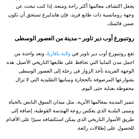
يجعل اكتشاف معالمها أكثر راحة ومتعة. إذا كنت تبحث عن
وجهة رومانسية ذات طابع فريد، فإن هايدلبرغ تستحق أن تكون
ضمن قائمتك.
روتنبورغ أوب دير تاوبر – مدينة من العصور الوسطى
تقع روتنبورغ أوب دير تاوبر في
ولاية بافاريا
، وتعد واحدة من
اجمل مدن المانيا التي تحافظ على طابعها التاريخي الأصيل. هذه
الوجهة الفريدة تأخذ الزوار في رحلة إلى العصور الوسطى
بشوارعها المرصوفة بالحجارة ومبانيها التقليدية التي لا تزال
محفوظة بعناية حتى اليوم.
تتميز المدينة بمعالمها الأثرية، مثل ميدان السوق النابض بالحياة
ومبنى البلدية الذي يعكس روعة الهندسة القوطية، إضافة إلى
طريق الأسوار التاريخي الذي يمكن استكشافه سيرًا على الأقدام
للحصول على إطلالات رائعة.