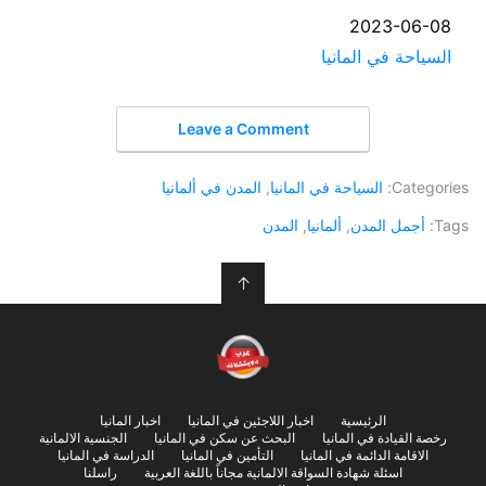
التاريخ
2023-06-08
السياحة في المانيا
في ما يتعلق بما يأتي
Leave a Comment
Categories:
السياحة في المانيا
,
المدن في ألمانيا
Tags:
أجمل المدن
,
ألمانيا
,
المدن
↑
الرئيسية
اخبار اللاجئين في المانيا
اخبار المانيا
رخصة القيادة في المانيا
البحث عن سكن في المانيا
الجنسية الالمانية
الاقامة الدائمة في المانيا
التأمين في المانيا
الدراسة في المانيا
اسئلة شهادة السواقة الالمانية مجاناً باللغة العربية
راسلنا