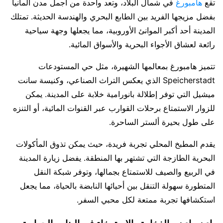
تقع
هامبورغ
في شمال البلاد، وتعد واحدة من اجمل مدن المانيا
بفضل مزيجها الفريد بين الطابع البحري والهندسة الحديثة. تمتلك
المدينة أحد أكبر الموانئ الأوروبية، مما يجعلها وجهة سياحية
رائعة لعشاق الأجواء البحرية والأسواق المائية.
تتميز هامبورغ بمعالمها الشهيرة، مثل حي المستودعات
Speicherstadt الذي يعكس التراث الصناعي، وكنيسة سانت
ميشيل التي توفر إطلالة بانورامية خلابة على المدينة. يمكن
للزوار الاستمتاع برحلات القوارب عبر القنوات المائية، أو التنزه
على طول بحيرة ألستر الساحرة.
يقدم المطبخ المحلي تجربة فريدة، حيث يمكن تذوق المأكولات
البحرية الطازجة التي تشتهر بها المنطقة. يفضل زيارة المدينة
في الربيع والصيف للاستمتاع بجمالها، وتوفر شبكة النقل
المتطورة سهولة التنقل بين أحيائها النابضة بالحياة، مما يجعل
استكشافها تجربة ممتعة لكل محبي السفر.