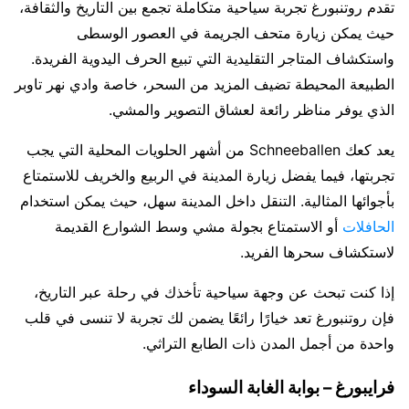
تقدم روتنبورغ تجربة سياحية متكاملة تجمع بين التاريخ والثقافة،
حيث يمكن زيارة متحف الجريمة في العصور الوسطى
واستكشاف المتاجر التقليدية التي تبيع الحرف اليدوية الفريدة.
الطبيعة المحيطة تضيف المزيد من السحر، خاصة وادي نهر تاوبر
الذي يوفر مناظر رائعة لعشاق التصوير والمشي.
يعد كعك Schneeballen من أشهر الحلويات المحلية التي يجب
تجربتها، فيما يفضل زيارة المدينة في الربيع والخريف للاستمتاع
بأجوائها المثالية. التنقل داخل المدينة سهل، حيث يمكن استخدام
الحافلات
أو الاستمتاع بجولة مشي وسط الشوارع القديمة
لاستكشاف سحرها الفريد.
إذا كنت تبحث عن وجهة سياحية تأخذك في رحلة عبر التاريخ،
فإن روتنبورغ تعد خيارًا رائعًا يضمن لك تجربة لا تنسى في قلب
واحدة من أجمل المدن ذات الطابع التراثي.
فرايبورغ – بوابة الغابة السوداء