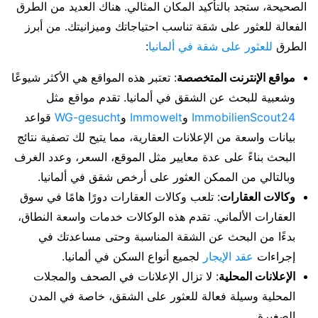
الصحيحة، ستجد بالتأكيد المكان المثالي. هناك العديد من الطرق
الفعالة للعثور على شقة تناسب احتياجاتك وميزانيتك. من أبرز
الطرق
للعثور على شقة في ألمانيا
:
مواقع الإنترنت المتخصصة
: تعتبر هذه المواقع هي الأكثر شيوعًا
وشعبية للبحث عن الشقق في ألمانيا. تقدم مواقع مثل
ImmobilienScout24
و
Immowelt
و
WG-gesucht
قواعد
بيانات واسعة من الإعلانات العقارية، مما يتيح لك تصفية نتائج
البحث بناءً على عدة معايير مثل الموقع، السعر، وعدد الغرف
وبالتالي من الممكن العثور على أرخص شقق في ألمانيا.
وكالات العقارات
: تلعب وكالات العقارات دورًا هامًا في سوق
العقارات الألماني. تقدم هذه الوكالات خدمات واسعة النطاق،
بدءًا من البحث عن الشقة المناسبة وحتى مساعدتك في
إجراءات
عقد الإيجار
لجميع أنواع السكن في ألمانيا.
الإعلانات المحلية
: لا تزال الإعلانات في الصحف والمجلات
المحلية وسيلة فعالة للعثور على الشقق، خاصة في المدن
الصغيرة.