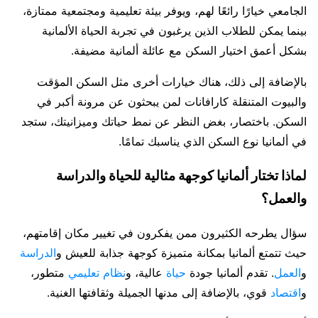
الجامعي خيارًا رائعًا لهم، ويوفر بيئة تعليمية ومجتمعية ممتازة،
بينما يمكن للطلاب الذين يرغبون في تجربة الحياة الألمانية
بشكل أعمق اختيار السكن مع عائلة ألمانية مضيفة.
بالإضافة إلى ذلك، هناك خيارات أخرى مثل السكن المؤقت
والبيوت المتنقلة كارافانات لمن يبحثون عن مرونة أكبر في
السكن. باختصار، بغض النظر عن نمط حياتك وميزانيتك، ستجد
في ألمانيا نوع السكن الذي يناسبك تمامًا.
لماذا تختار ألمانيا كوجهة مثالية للحياة والدراسة
والعمل؟
سؤال يطرحه الكثيرون ممن يفكرون في تغيير مكان إقامتهم،
حيث تتمتع ألمانيا بمكانة متميزة كوجهة جذابة للعيش و
الدراسة
و
العمل
. تقدم ألمانيا جودة
حياة
عالية، و
نظام تعليمي
متطور،
و
اقتصاد
قوي، بالإضافة إلى مدنها الجميلة وثقافتها الغنية.