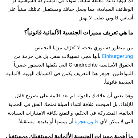
لك أبواباً كانت مغلقة سابقاً، سواء في المشاركة السياسية أو
الوظائف السيادية، مما يجعل حياتك ومستقبل عائلتك مبنياً على
أساس قانوني صلب لا يهتز.
ما هي تعريف مميزات الجنسية الألمانية قانونياً؟
من منظور دستوري بحت، لا تُعرّف مزايا التجنيس
Einbürgerung
بأنها مجرد تسهيلات سفر، بل هي حزمة من
الحقوق الأساسية Grundrechte التي يكفلها الدستور حصرياً
للمواطنين. جوهر هذا التعريف يكمن في اكتسابك الهوية الألمانية
الجديدة قانونياً.
وهذا يعني أن علاقتك بالدولة لم تعد قائمة على تصريح قابل
للإلغاء، بل أصبحت علاقة انتماء أصيلة تمنحك الحق في الحماية
الدائمة، المشاركة في الحكم، والتمتع بكافة الامتيازات السيادية
التي لا يمكن لأي
قانون هجرة
أن يمسها أو يقيدها مستقبلاً.
ما أهمية مميزات الجنسية الألمانية لمستقبلك ومستقبل