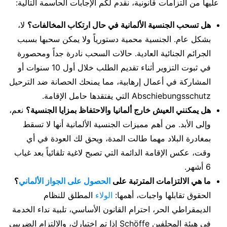
عليها من التزامات قانونية، نقدم لكم الإجابات الحاسمة التالية:
هل تسحب الجنسية الألمانية في حال ارتكاب المخالفات؟
لا،
بشكل عام. الجنسية محمية دستورياً ولا يمكن سحبها بسبب
الجرائم الجنائية العادية. حالات السحب نادرة جداً ومحصورة
في ثبوت التزوير أثناء تقديم الطلب خلال أول 10 سنوات أو
المشاركة في أعمال إرهابية، مما يمنحك الحصانة ضد الترحيل
Abschiebungsschutz التي يفتقدها حامل الإقامة.
هل يمكنني العيش خارج ألمانيا والاحتفاظ بمزايا الجنسية؟
نعم،
وإلى الأبد. من أهم مميزات الجنسية الألمانية أنها لا تسقط
بمغادرة البلاد مهما طالت المدة، ويحق لك العودة في أي
وقت، عكس الإقامة الدائمة التي تصبح لاغية تلقائياً بعد غياب
6 أشهر.
ما هي الالتزامات المترتبة على
الحصول على الجواز الألماني
؟
الحقوق تقابلها واجبات، أهمها:
الولاء
المطلق للنظام
الديمقراطي الحر، احترام القانون الأساسي، تلبية نداء الخدمة
في هيئة المحلفين Schöffe إذا تم اختيارك، والالتزام الضريبي