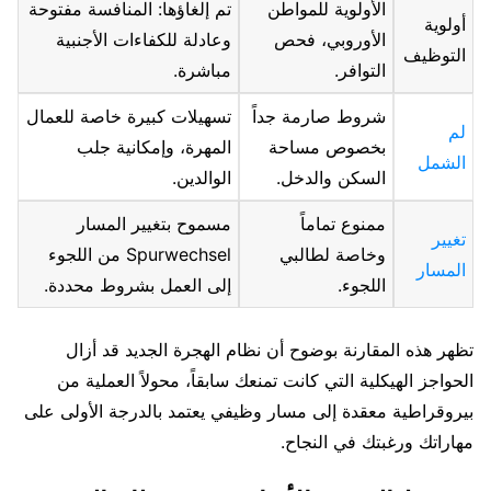
الأولوية للمواطن
تم إلغاؤها: المنافسة مفتوحة
أولوية
الأوروبي، فحص
وعادلة للكفاءات الأجنبية
التوظيف
التوافر.
مباشرة.
شروط صارمة جداً
تسهيلات كبيرة خاصة للعمال
لم
بخصوص مساحة
المهرة، وإمكانية جلب
الشمل
السكن والدخل.
الوالدين.
ممنوع تماماً
مسموح بتغيير المسار
تغيير
وخاصة لطالبي
Spurwechsel من اللجوء
المسار
اللجوء.
إلى العمل بشروط محددة.
تظهر هذه المقارنة بوضوح أن نظام الهجرة الجديد قد أزال
الحواجز الهيكلية التي كانت تمنعك سابقاً، محولاً العملية من
بيروقراطية معقدة إلى مسار وظيفي يعتمد بالدرجة الأولى على
مهاراتك ورغبتك في النجاح.