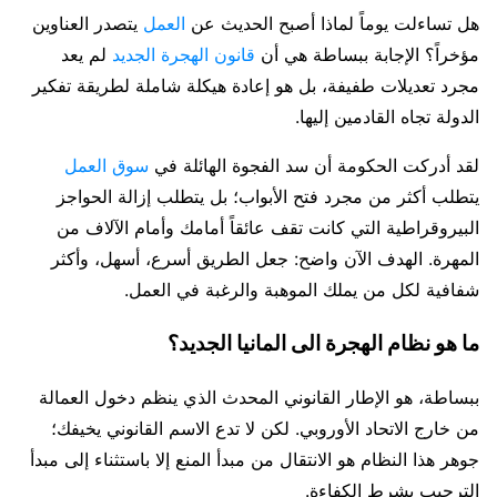
هل تساءلت يوماً لماذا أصبح الحديث عن
العمل
يتصدر العناوين
مؤخراً؟ الإجابة ببساطة هي أن
قانون الهجرة الجديد
لم يعد
مجرد تعديلات طفيفة، بل هو إعادة هيكلة شاملة لطريقة تفكير
الدولة تجاه القادمين إليها.
لقد أدركت الحكومة أن سد الفجوة الهائلة في
سوق العمل
يتطلب أكثر من مجرد فتح الأبواب؛ بل يتطلب إزالة الحواجز
البيروقراطية التي كانت تقف عائقاً أمامك وأمام الآلاف من
المهرة. الهدف الآن واضح: جعل الطريق أسرع، أسهل، وأكثر
شفافية لكل من يملك الموهبة والرغبة في العمل.
ما هو نظام الهجرة الى المانيا الجديد؟
ببساطة، هو الإطار القانوني المحدث الذي ينظم دخول العمالة
من خارج الاتحاد الأوروبي. لكن لا تدع الاسم القانوني يخيفك؛
جوهر هذا النظام هو الانتقال من مبدأ المنع إلا باستثناء إلى مبدأ
الترحيب بشرط الكفاءة.