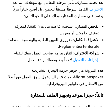
بعد تحديد مسارك، تأتي مرحلة التعامل مع مؤهلاتك. لم يعد
الاعتراف
الكامل شرطاً مسبقاً للجميع، بل أصبح خياراً مرناً
يعتمد على مسارك المختار، وذلك على النحو التالي:
الفحص المبدئي
: استخدم قاعدة بيانات Anabin لمعرفة
تصنيف جامعتك أو معهدك.
الاعتراف الكامل
: ضروري للمهن الطبية والهندسية المنظمة
Reglementierte Berufe.
شراكة الاعتراف
: اتفاق يبرمه صاحب العمل معك للقيام
بإجراءات التعديل
لاحقاً بعد وصولك وبدء العمل.
هذه المرونة هي جوهر حزمة الهجرة التشريعية
Migrationspaket، حيث تتيح لك دخول سوق العمل فوراً بدلاً
من الانتظار في طوابير البيروقراطية.
ثالثاً: حجز الموعد وتجهيز الملف للسفارة
هذه هي الخطوة التنفيذية الأخيرة التي تتوج جهودك. الدقة في