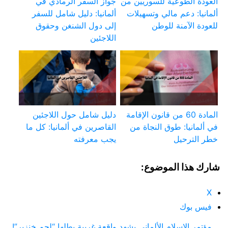
العودة الطوعية للسوريين من
جواز السفر الرمادي في
ألمانيا: دعم مالي وتسهيلات
ألمانيا: دليل شامل للسفر
للعودة الآمنة للوطن
إلى دول الشنغن وحقوق
اللاجئين
المادة 60 من قانون الإقامة
دليل شامل حول اللاجئين
في ألمانيا: طوق النجاة من
القاصرين في ألمانيا: كل ما
خطر الترحيل
يجب معرفته
شارك هذا الموضوع:
X
فيس بوك
مؤتمر الإسلام الألماني يشهد واقعة غريبة بطلها “لحم خنزير”!