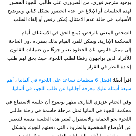
بوجود مترجم فوري. من الضروري على طالبي اللجوء الحضور
لهذه الجلسات أو الإبلاغ عن عدم الحضور بشكل كتابي وبتوضيح
الأسباب. في حالة عدم الامتثال، يُمكن رفض أو إلغاء الطلب.
للشخص المعني بالرفض، يُمنح الحق في الاستئناف أمام
المحكمة الإدارية، ويمكن للفرد القيام بذلك بمفرده دون الحاجة
إلى ممثل قانوني. تلك الخطوة تعتبر جزءًا من ضمانات القانون
للأفراد الذين يواجهون رفضًا لطلب اللجوء، حيث يحق لهم طلب
إعادة النظر في القرار.
اقرأ أيضًا:
افضل 6 منظمات تساعد على اللجوء في ألمانيا
،
أهم
سبعة أسئلة عليك معرفة أجاباتها عن طلب اللجوء في ألمانيا
.
وفي الختام عزيزي القارئ، يظهر بوضوح أن جلسة الاستماع في
محكمة اللجوء في المانيا تمثل مرحلة حاسمة في رحلة طالبي
اللجوء نحو الحماية والاستقرار. تُعتبر هذه الجلسة منصة للتعبير
عن الأوضاع الشخصية والظروف التي دفعتهم للجوء، وتشكل
الفرصة لتقديم الأدلة والشهادات الداعمة. من خلال التحضير