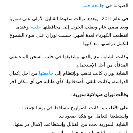
الصيدلة في
جامعة حلب
في عام 2011، وبعدها توالت سقوط القنابل الأولى على سوريا.
وبعد مضي عام وصلت الحرب إلى محافظتها
حلب
، وعندما
انقطعت الكهرباء لعدة أشهر، جلست نوران على ضوء الشموع
لتكمل دراستها مع كتبها
وكانت الشابة، مع والدتها وشقيقها في حلب، تسخن الماء على
المدفأة من أجل الإستحمام.
الشابة نوران كانت تذهب وبإنتظام إلى
جامعتها
من أجل إكمال
الدراسة، وكانت تلتقي بأصدقائها، كأي طالبة في أي مكان آخر
وقالت نوران صيدلانية سورية :
على الأغلب ما كانت الصواريخ تتساقط في يوم الجمعة،
واستطعنا التعامل مع هكذا صعوبات.
الشابة السورية نجت من القنابل وإستطاعت إكمال دراستها،
بالرغم من التفجيرات وخوفها من الموت