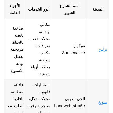
اسم الشارع
الأجواء
المدينة
أبرز الخدمات
الشهير
العامة
مكاتب
صاخبة،
ترجمة،
نابضة
محلات ذهب،
بالحياة،
نويكولن
صرافات،
برلين
مزدحمة
Sonnenallee
مكاتب
بعطل
سياحة،
نهاية
محلات أزياء
الأسبوع
شرقية
استشارات
هادئة،
قانونية،
منظمة،
الحي العربي
محلات حلال،
بافارية
ميونخ
Landwehrstraße
متاجر شرقية،
الطابع مع
صالونات
لمسة