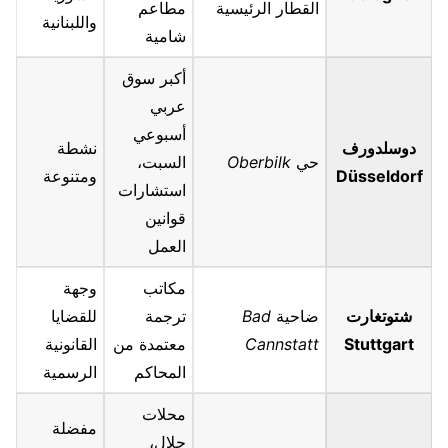
القطار الرئيسية
مطاعم
واللبنانية
شامية
أكبر سوق
عربي
أسبوعي
دوسلدورف
نشطة
حي
Oberbilk
السبت،
Düsseldorf
ومتنوعة
استشارات
قوانين
العمل
مكاتب
وجهة
شتوتغارت
ضاحية
Bad
ترجمة
للقضايا
Stuttgart
Cannstatt
معتمدة من
القانونية
المحاكم
الرسمية
محلات
مفضلة
حلال،