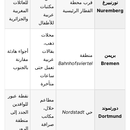
نورنبيرغ
قرب محطة
للعائلات
مكتبات
Nuremberg
القطار الرئيسية
المغربية
عربية
والجزائرية
للأطفال
محلات
ذهب،
بقالات
أجواء هادئة
بريمن
منطقة
عربية
مقارنة
Bahnhofsviertel
Bremen
تعمل حتى
بالجنوب
ساعات
متأخرة
نقطة عبور
مطاعم
للوافدين
دورتموند
حلال،
حي
Nordstadt
الجدد إلى
Dortmund
مكاتب
منطقة
صرافة
الرور