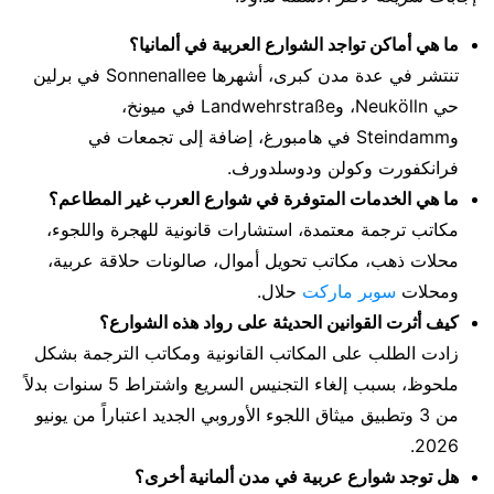
ما هي أماكن تواجد الشوارع العربية في ألمانيا؟
تنتشر في عدة مدن كبرى، أشهرها Sonnenallee في برلين
حي Neukölln، وLandwehrstraße في ميونخ،
وSteindamm في هامبورغ، إضافة إلى تجمعات في
فرانكفورت وكولن ودوسلدورف.
ما هي الخدمات المتوفرة في شوارع العرب غير المطاعم؟
مكاتب ترجمة معتمدة، استشارات قانونية للهجرة واللجوء،
محلات ذهب، مكاتب تحويل أموال، صالونات حلاقة عربية،
ومحلات
سوبر ماركت
حلال.
كيف أثرت القوانين الحديثة على رواد هذه الشوارع؟
زادت الطلب على المكاتب القانونية ومكاتب الترجمة بشكل
ملحوظ، بسبب إلغاء التجنيس السريع واشتراط 5 سنوات بدلاً
من 3 وتطبيق ميثاق اللجوء الأوروبي الجديد اعتباراً من يونيو
2026.
هل توجد شوارع عربية في مدن ألمانية أخرى؟