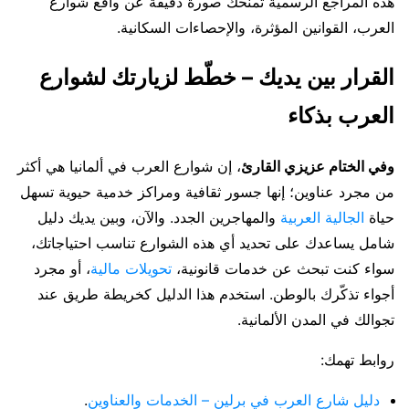
هذه المراجع الرسمية تمنحك صورة دقيقة عن واقع شوارع
العرب، القوانين المؤثرة، والإحصاءات السكانية.
القرار بين يديك – خطّط لزيارتك لشوارع
العرب بذكاء
وفي الختام عزيزي القارئ
، إن شوارع العرب في ألمانيا هي أكثر
من مجرد عناوين؛ إنها جسور ثقافية ومراكز خدمية حيوية تسهل
حياة
الجالية العربية
والمهاجرين الجدد. والآن، وبين يديك دليل
شامل يساعدك على تحديد أي هذه الشوارع تناسب احتياجاتك،
سواء كنت تبحث عن خدمات قانونية،
تحويلات مالية
، أو مجرد
أجواء تذكّرك بالوطن. استخدم هذا الدليل كخريطة طريق عند
تجوالك في المدن الألمانية.
روابط تهمك:
دليل شارع العرب في برلين – الخدمات والعناوين
.