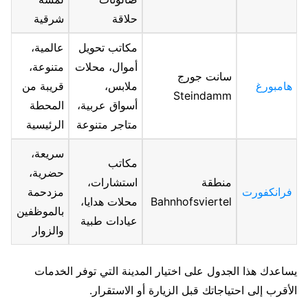
حلاقة
شرقية
مكاتب تحويل
عالمية،
أموال، محلات
متنوعة،
سانت جورج
هامبورغ
ملابس،
قريبة من
Steindamm
أسواق عربية،
المحطة
متاجر متنوعة
الرئيسية
سريعة،
مكاتب
حضرية،
منطقة
استشارات،
فرانكفورت
مزدحمة
Bahnhofsviertel
محلات هدايا،
بالموظفين
عيادات طبية
والزوار
يساعدك هذا الجدول على اختيار المدينة التي توفر الخدمات
الأقرب إلى احتياجاتك قبل الزيارة أو الاستقرار.