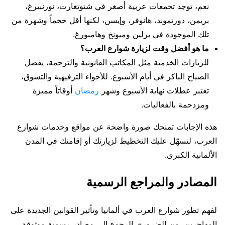
نعم، توجد تجمعات عربية أصغر في شتوتغارت، نورنبيرغ،
بريمن، دورتموند، هانوفر، وإيسن، لكنها أقل حجماً وشهرة من
تلك الموجودة في برلين وميونخ وهامبورغ.
ما هو أفضل وقت لزيارة شوارع العرب؟
للزيارات الخدمية مثل المكاتب القانونية والترجمة، يفضل
الصباح الباكر في أيام الأسبوع. للأجواء الترفيهية والتسوق،
تعتبر عطلات نهاية الأسبوع وشهر
رمضان
أوقاتاً مميزة
ومزدحمة بالفعاليات.
هذه الإجابات تمنحك صورة واضحة عن مواقع وخدمات شوارع
العرب، لتسهّل عليك التخطيط لزيارتك أو إقامتك في المدن
الألمانية الكبرى.
المصادر والمراجع الرسمية
لفهم تطور شوارع العرب في ألمانيا وتأثير القوانين الجديدة على
المهاجرين، من الضروري الرجوع إلى مصادر رسمية موثوقة