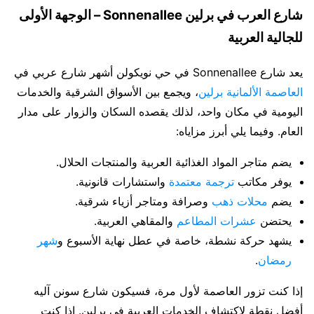
شارع العرب في برلين Sonnenallee – الوجهة الأولى
للجالية العربية
يعد شارع Sonnenallee في حي نويكولن أشهر شارع عربي في
العاصمة الألمانية برلين
، ويجمع بين الأسواق الشرقية والخدمات
اليومية في مكان واحد، لذلك يقصده السكان والزوار على مدار
العام. وفيما يلي أبرز مزاياه:
يضم متاجر المواد الغذائية العربية والمنتجات الحلال.
يوفر مكاتب
ترجمة معتمدة
واستشارات قانونية.
يضم
محلات ذهب
وصرافة ومتاجر أزياء شرقية.
يحتضن
عشرات المطاعم
والمقاهي العربية.
يشهد حركة نشطة، خاصة في عطل نهاية الأسبوع و
شهر
رمضان
.
إذا كنت تزور العاصمة لأول مرة، فسيكون شارع سونن آليه
أفضل نقطة لاكتشاف الخدمات العربية في برلين. إذا كنت