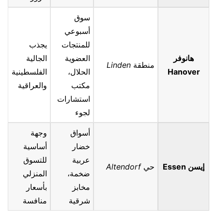
سوق
أسبوعي
للمنتجات
يجذب
هانوفر
العضوية
الجالية
منطقة
Linden
Hanover
الحلال،
الفلسطينية
مكتب
والعراقية
استشارات
لجوء
أسواق
وجهة
خضار
أساسية
عربية
للتسوق
إيسن Essen
حي
Altendorf
ضخمة،
المنزلي
مخابز
بأسعار
شرقية
منافسة