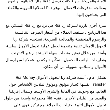
الآمنة والمريحة. سواء كانت ترسل دعمًا ماليًا لأحبائهم أو تقوم
بمعالجة مدفوعات الأعمال ، توفر Ria لعملائها المرونة والكفاءة
التي يحتاجون إليها.
ميزة أخرى بارزة لشركة ريا Ria هي برنامج ريا Ria المبتكر. مع
هذا البرنامج ، يستفيد العملاء من أسعار الصرف التنافسية
والرسوم المنخفضة والمعالجة السريعة. تستخدم شركة ريا
لتحويل الأموال تقنية متقدمة لجعل عملية تحويل الأموال سلسة
وآمنة. من خلال توفير منصات سهلة الاستخدام عبر الإنترنت
وتطبيقات الهاتف المحمول ، تمكّن شركة ريا عملائها من إرسال
الأموال واستلامها بسهولة من أي مكان.
بشكل عام ، أثبتت شركة ريا لتحويل الأموال Ria Money
Transfer نفسها كخيار موثوق وموثوق لملايين الأشخاص حول
العالم. مع وجودها في ألمانيا والشرق الأوسط وشمال إفريقيا
والعديد من البلدان الأخرى ، تقدم Ria مجموعة واسعة من حلول
تحويل الأموال لتلبية احتياجات العملاء. مع تركيز قوي على