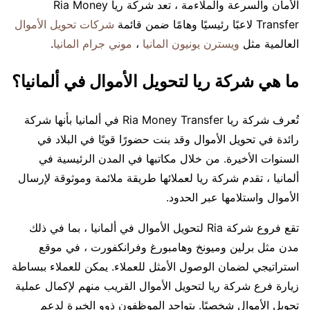
الأمان والسرعة والملاءمة ، تعد شركة ريا Ria Money
Transfer لاعبًا رئيسيًا وهامًا ضمن قائمة
شركات تحويل الأموال
العالمية مثل
ويسترن يونيون المانيا
،
موني جرام المانيا
.
ما هي شركة ريا لتحويل الأموال في ألمانيا؟
تُعرف شركة ريا Ria Money Transfer في ألمانيا بأنها شركة
رائدة في تحويل الأموال وقد بنت حضورًا قويًا في البلاد في
السنوات الأخيرة. من خلال مكاتبها في المدن الرئيسية في
ألمانيا ، تقدم شركة ريا لعملائها طريقة ملائمة وموثوقة لإرسال
الأموال واستلامها عبر الحدود.
تقع فروع شركة Ria لتحويل الأموال في ألمانيا ، بما في ذلك
مدن مثل برلين وميونخ وهامبورغ وفرانكفورت ، في موقع
استراتيجي لضمان الوصول الأمثل للعملاء. يمكن للعملاء ببساطة
زيارة فرع شركة ريا لتحويل الأموال القريب منهم لإكمال عملية
تحويل الأموال شخصيًا. يتواجد الموظفون ذوو الخبرة لدعم