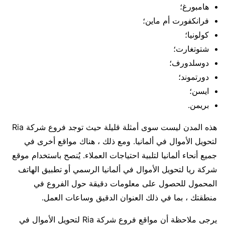
هامبورغ؛
فرانكفورت أم ماين؛
كولونيا؛
شتوتغارت؛
دوسلدورف؛
دورتموند؛
ايسن؛
بريمن.
هذه المدن ليست سوى أمثلة قليلة حيث توجد فروع شركة Ria
لتحويل الأموال في ألمانيا. ومع ذلك ، هناك مواقع أخرى في
جميع أنحاء ألمانيا لتلبية احتياجات العملاء. يُنصح باستخدام موقع
شركة ريا لتحويل الأموال في ألمانيا الرسمي أو تطبيق الهاتف
المحمول للحصول على معلومات دقيقة حول الفروع في
منطقتك ، بما في ذلك العنوان الدقيق وساعات العمل.
يرجى ملاحظة أن مواقع فروع شركة Ria لتحويل الأموال في