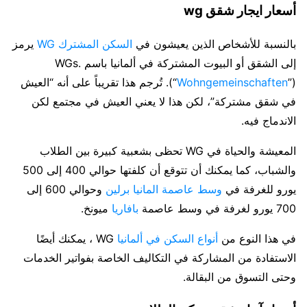
أسعار ايجار شقق wg
بالنسبة للأشخاص الذين يعيشون في
السكن المشترك WG
يرمز
إلى الشقق أو البيوت المشتركة في ألمانيا باسم WGs.
Wohngemeinschaften
(“
”). تُرجم هذا تقريباً على أنه “العيش
في شقق مشتركة”، لكن هذا لا يعني العيش في مجتمع لكن
الاندماج فيه.
المعيشة والحياة في WG تحظى بشعبية كبيرة بين الطلاب
والشباب، كما يمكنك أن تتوقع أن كلفتها حوالي 400 إلى 500
يورو للغرفة في
وسط عاصمة المانيا برلين
وحوالي 600 إلى
700 يورو لغرفة في وسط عاصمة
بافاريا
ميونخ.
في هذا النوع من
أنواع السكن في ألمانيا
WG ، يمكنك أيضًا
الاستفادة من المشاركة في التكاليف الخاصة بفواتير الخدمات
وحتى التسوق من البقالة.