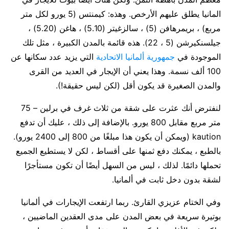
المانيا يطلق عليهم الأرخص. وهذه: كيمنتس (5 يورو لكل متر
مربع) ، بريمرهافن (5) ، سالزغيتر (5.10) ، هاغن (5.20) ،
جيلسنكيرشن (5 ، 22). هذه قائمة بالمدن الكبيرة ، مثل تلك
الموجودة في
جمهورية ألمانيا الاتحادية
التي يزيد عدد سكانها عن
100 ألف نسمة. وهذا يعني أن الإيجار في العديد من القرى
والمدن الصغيرة قد يكون أقل (لكن ليس حقيقة!).
لنفترض أنك عثرت على شقة من ثلاث غرف في برلين – 75
متر مربع مقابل 800 يورو. بالإضافة إلى ذلك ، عليك أن تدفع
kaution (ويمكن أن يكون هذا مبلغًا من 800 إلى 2400 يورو).
بالطبع ، يمكنك دفع ثمنها على أقساط ، لكن لا يستطيع الجميع
تحملها دائمًا. لذلك ، ليس من السهل أيضًا أن تكون مستأجرًا
لشقة بدون دخل ثابت في ألمانيا.
وفي الختام عزيزي القارئ. ربما ارتفعت الإيجارات في ألمانيا
بوتيرة سريعة في بعض المدن على مدى العقدين الماضيين ،