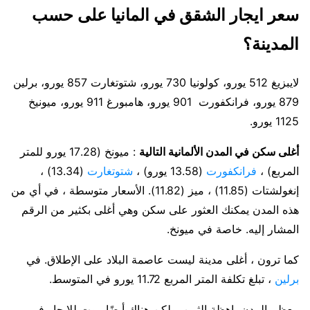
سعر ايجار الشقق في المانيا على حسب
المدينة؟
لايبزيغ 512 يورو، كولونيا 730 يورو، شتوتغارت 857 يورو، برلين
879 يورو، فرانكفورت 901 يورو، هامبورغ 911 يورو، ميونيخ
1125 يورو.
أغلى سكن في المدن الألمانية التالية
: ميونخ (17.28 يورو للمتر
المربع) ،
فرانكفورت
(13.58 يورو) ،
شتوتغارت
(13.34) ،
إنغولشتات (11.85) ، ميز (11.82). الأسعار متوسطة ، في أي من
هذه المدن يمكنك العثور على سكن وهي أغلى بكثير من الرقم
المشار إليه. خاصة في ميونخ.
كما ترون ، أغلى مدينة ليست عاصمة البلاد على الإطلاق. في
برلين
، تبلغ تكلفة المتر المربع 11.72 يورو في المتوسط.
معظم المدن باهظة الثمن. ولكن هناك أيضًا بيوت للايجار في