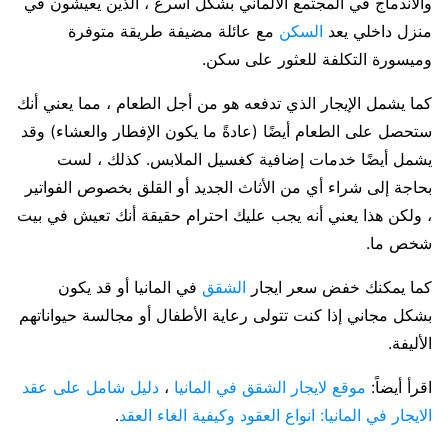
والاندماج في المجتمع الألماني بشكل أسرع ، الذين يعيشون في
منزل داخلي يعد
السكن
مع عائلة مضيفة طريقة متوفرة
وميسورة التكلفة للعثور على سكن.
كما يشمل الإيجار الذي تدفعه هو من أجل الطعام ، مما يعني أنك
ستحصل على الطعام أيضًا (عادةً ما يكون الإفطار والعشاء) وقد
يشمل أيضًا خدمات إضافية كغسيل الملابس. كذلك ، لست
بحاجة إلى شراء أي من الأثاث الجديد أو القلق بخصوص الفواتير
، ولكن هذا يعني أنه يجب عليك احترام حقيقة أنك تعيش في بيت
شخص ما.
كما يمكنك خفض سعر ايجار
الشقق
في المانيا أو قد يكون
بشكل مجاني إذا كنت تتولى رعاية الأطفال أو مجالسة حيواناتهم
الأليفة.
اقرأ أيضاً:
موقع لايجار الشقق في المانيا
،
دليل شامل على عقد
الايجار في المانيا: انواع العقود وكيفية الغاء العقد
.