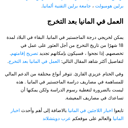
برلين هومبولت
،
جامعة برلين التقنية ألمانيا
.
العمل في المانيا بعد التخرج
يمكن لخريجي درجة الماجستير في المانيا. البقاء في البلاد لمدة
18 شهرًا من تاريخ التخرج من أجل العثور على عمل في
تخصصهم. إذا نجحوا ، فسيكون بإمكانهم تجديد
تصريح إقامتهم
.
لتفاصيل أكثر شاهد المقال التالي:
العمل في المانيا بعد التخرج
.
وفي الختام عزيزي القارئ. تتوفر أنواع مختلفة من الدعم المالي
للمساهمة في مصاريف دراسة الماجستير في المانيا . هذه
ليست بالضرورة لتغطية رسوم الدراسة ولكن يمكنها أن
تساعدك في مصاريف المعيشة.
تابعوا
اخبار اللاجئين في المانيا
بالاضافة إلى أهم وأحدث
اخبار
المانيا
والعالم على موقعكم
عرب دويتشلاند