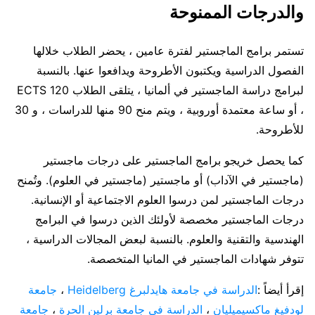
والدرجات الممنوحة
تستمر برامج الماجستير لفترة عامين ، يحضر الطلاب خلالها
الفصول الدراسية ويكتبون الأطروحة ويدافعوا عنها. بالنسبة
لبرامج دراسة الماجستير في ألمانيا ، يتلقى الطلاب 120 ECTS
، أو ساعة معتمدة أوروبية ، ويتم منح 90 منها للدراسات ، و 30
للأطروحة.
كما يحصل خريجو برامج الماجستير على درجات ماجستير
(ماجستير في الآداب) أو ماجستير (ماجستير في العلوم). وتُمنح
درجات الماجستير لمن درسوا العلوم
الاجتماعية أو
الإنسانية.
درجات الماجستير مخصصة لأولئك الذين درسوا في البرامج
الهندسية والتقنية والعلوم. بالنسبة لبعض المجالات الدراسية ،
تتوفر شهادات الماجستير في المانيا المتخصصة.
إقرأ أيضاً :
الدراسة في جامعة هايدلبرغ Heidelberg
،
جامعة
لودفيغ ماكسيميليان
،
الدراسة في جامعة برلين الحرة
،
جامعة