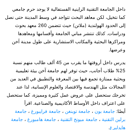
داخل الجامعة التقنية الراينية الفستفالية لا يوجد حرم جامعي
كما نتخيل، لكن معاهد البحث تتواجد في وسط المدينة حتى نصل
إلى الحدود الهولندية (ملاتن) حيث تتضمن 260 معهد بحوث
ودراسات. كذلك تنتشر مباني الجامعة وأقسامها ومعاهدها
ومراكزها البحثية والمكاتب الاستشارية على طول مدينة آخن
وعرضها.
يدرس داخل أروقتها ما يقرب من 45 ألف طالب منهم نسبة
25% طلاب أجانب، حيث توفر لهم جامعة آخن بيئة تعليمية
وبحثية ممتازة تجمع فيها بين المعرفة والتطبيق في العديد من
المجالات مثل الهندسة والاقتصاد والعلوم الإنسانية، لذا عند
تخرجك ستحصل على عروض عمل كثيرة ومميزة، كما ستحصل
على اعتراف داخل الأوساط الأكاديمية والصناعية. اقرأ
أيضًا:
جامعة بون
،
جامعة توبنغن
،
جامعة فرايبورغ
،
جامعة
برلين التقنية
،
جامعة ميونخ التقنية
،
جامعة هامبورغ
،
جامعة
هايدلبرغ
.