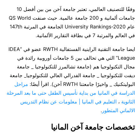
وفقًا للتصنيف العالمي، تعتبر جامعة آخن من بين أفضل 10
جامعات ألمانية و 200 جامعة عالمية. حيث صنفت QS World
عام University Rankings-2020 الجامعة في المرتبة 147th
في العالم والمرتبة 7 في بطاقة التقارير الألمانية.
ايضا جامعة التقنية الراينية الفستفالية RWTH عضو في “IDEA
League” التي هي تحالف بين 5 جامعات أوروبية رائدة في
مجال التكنولوجيا هم (جامعة تشالمرز للتكنولوجيا _ جامعة
ديفت للتكنولوجيا _ جامعة الفدرالي العالي للتكنولوجيا_ جامعة
البوليتكنيك _ واخيرًا جامعتنا RWTH آخن). اقرأ أيضًا:
مراحل
الدراسة في المانيا من بداية تأسيس الطفل حتى ما بعد المرحلة
الثانوية
،
التعليم في المانيا | معلومات عن نظام التدريس
الالماني المتطور
.
تخصصات جامعة آخن المانيا