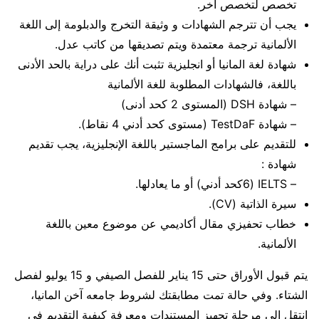
تخصص لتخصص أخر.
يجب أن تترجم الشهادات و وثيقة التخرج والدبلومة إلى اللغة
الألمانية ترجمة معتمدة ويتم تصديقها من كاتب عدل.
شهادة لغة المانيا أو انجليزية تثبت أنك على دراية بالحد الأدنى
باللغة، فالشهادات المطلوبة للغة الألمانية
– شهادة DSH (المستوى 2 كحد أدنى)
– شهادة TestDaF (مستوى كحد أدني 4 نقاط).
للتقديم على برامج الماجستير باللغة الإنجليزية، يجب تقديم
شهادة :
– IELTS (6كحد أدني) أو ما يعادلها.
سيرة الذاتية (CV).
خطاب تحفيزي مقال أكاديمي عن موضوع معين باللغة
الألمانية.
يتم قبول الأوراق حتى 15 يناير للفصل الصيفي و 15 يوليو لفصل
الشتاء. وفي حالة تمت مطابقتك لشروط جامعه آخن المانيا،
انتقل إلى مرحلة تجهيز المستندات ومعرفة كيفية التقديم في