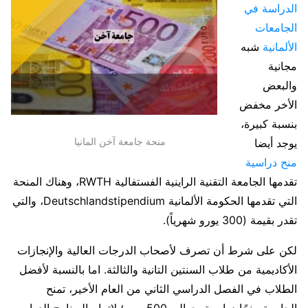
الدراسة في
الجامعات
الألمانية
شبه
مجانية
والبعض
الأخر مخفض
بنسبة كبيرة،
منحة جامعة آخن المانيا
يوجد أيضا
منح دراسية
تقدمها الجامعة التقنية الراينية الفستفالية RWTH، وهناك المنحة
التي تقدمها الحكومة الألمانية Deutschlandstipendium، والتي
تقدر بقيمة (300 يورو شهرياً).
لكن على شرط أن تصرف لأصحاب الدرجات العالية والإنجازات
الأكاديمية من طلاب السنتين التانية والثالثة. اما بالنسبة لأفضل
الطلاب في الفصل الدراسي الثاني من العام الأخير، تمنح
الجامعة منحًا دراسية بحوالي 500 يورو؛ لإتمام البرنامج الدراسي