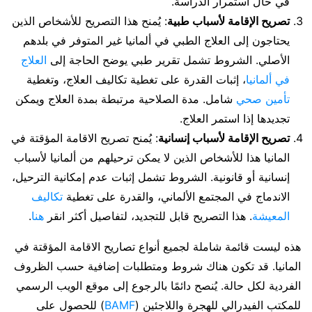
في حال استمرار الدراسة.
تصريح الإقامة لأسباب طبية
: يُمنح هذا التصريح للأشخاص الذين
يحتاجون إلى العلاج الطبي في ألمانيا غير المتوفر في بلدهم
الأصلي. الشروط تشمل تقرير طبي يوضح الحاجة إلى
العلاج
في ألمانيا
، إثبات القدرة على تغطية تكاليف العلاج، وتغطية
تأمين صحي
شامل. مدة الصلاحية مرتبطة بمدة العلاج ويمكن
تجديدها إذا استمر العلاج.
تصريح الإقامة لأسباب إنسانية
: يُمنح تصريح الاقامة المؤقتة في
المانيا هذا للأشخاص الذين لا يمكن ترحيلهم من ألمانيا لأسباب
إنسانية أو قانونية. الشروط تشمل إثبات عدم إمكانية الترحيل،
الاندماج في المجتمع الألماني، والقدرة على تغطية
تكاليف
المعيشة
. هذا التصريح قابل للتجديد، لتفاصيل أكثر انقر
هنا
.
هذه ليست قائمة شاملة لجميع أنواع تصاريح الاقامة المؤقتة في
المانيا. قد تكون هناك شروط ومتطلبات إضافية حسب الظروف
الفردية لكل حالة. يُنصح دائمًا بالرجوع إلى موقع الويب الرسمي
للمكتب الفيدرالي للهجرة واللاجئين (
BAMF
) للحصول على