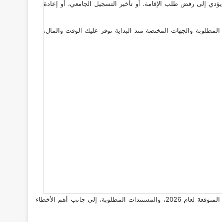
ؤدي إلى رفض طلب الإقامة، أو تأخير التسجيل الجامعي، أو إعادة
لمطلوبة والجهات المختصة منذ البداية توفر عليك الوقت والمال،
في هذا الدليل العملي من عرب دويتشلاند، ستتعرف على خطوات ترجمة وتصديق الوثائق الرسمية، والجهات التي تمنح التصديقات المختلفة، والرسوم المتوقعة لعام 2026، والمستندات المطلوبة، إلى جانب أهم الأخطاء