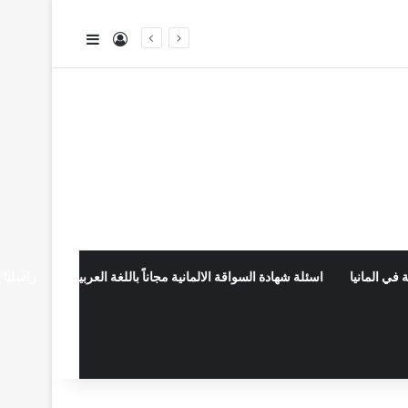
تسجيل الدخول
إضافة عمود جا
 في المانيا
اسئلة شهادة السواقة الالمانية مجاناً باللغة العربية
راسلنا