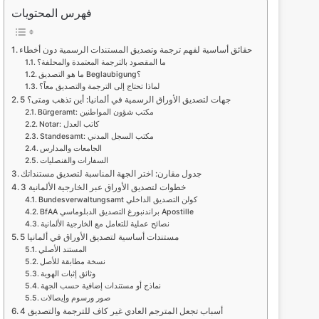
فهرس المحتويات
حقائق أساسية لفهم ترجمة وتصديق المستندات الرسمية دون أخطاء
ما المقصود بالترجمة المعتمدة والمحلفة؟
ما هو التصديق Beglaubigung؟
لماذا تحتاج إلى الترجمة والتصديق معاً؟
5 جهات لتصديق الأوراق الرسمية في ألمانيا: أين تذهب ومتى؟
Bürgeramt: مكتب شؤون المواطنين
Notar: كاتب العدل
Standesamt: مكتب السجل المدني
الجامعات والمدارس
السفارات والقنصليات
جدول مقارن: اختر الجهة المناسبة لتصديق مستنداتك
3 خطوات لتصديق الأوراق عبر الخارجية الألمانية
Bundesverwaltungsamt كولن التصديق الداخلي
BfAA براندنبورغ التصديق الدبلوماسي Apostille
نصائح عملية للتعامل مع الخارجية الألمانية
5 مستندات أساسية لتصديق الأوراق في ألمانيا
المستند الأصلي
نسخة مطابقة للأصل
وثائق إثبات الهوية
نماذج أو مستندات إضافية حسب الجهة
صور ورسوم وإيصالات
4 أسباب تجعل المترجم العادي غير كاف للترجمة والتصديق