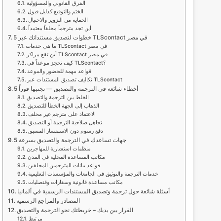
الفرق القانوني والمسؤولية
الختم والتوقيع كدليل قبول
الحماية من التزوير والاحتيال
أين تجد مترجماً محلفاً معتمداً
5 خطوات لتصديق مستنداتك عبر TLScontact في مصر
ما هي خدمات TLScontact في مصر
أين تقع مراكز TLScontact في مصر
كيف تحجز موعداً في TLScontact؟
قواعد مهمة للحضور والموعد
تكاليف تصديق المستندات عبر TLScontact
5 أخطاء شائعة في الترجمة والتصديق — تجنبها فوراً
الخلط بين الترجمة والتصديق
الذهاب إلى الجهة الخطأ للتصديق
الاعتماد على مترجم غير محلف
تجاهل صلاحية الترجمة أو التصديق
دفع رسوم دون الاستفسار المسبق
5 جهات تساعدك في الترجمة والتصديق بسرعة
منظمات استشارية للمهاجرين
مكاتب المساعدة المحلية في المدن
قواعد بيانات المترجمين المحلفين
خدمات الترجمة والتوثيق في الجامعات والمؤسسات التعليمية
مكاتب مساعدة قانونية وسفارات وقنصليات
أسئلة شائعة حول ترجمة وتصديق المستندات الرسمية في ألمانيا
المصادر والمراجع الرسمية
القرار بين يديك – خريطتك نحو الترجمة والتصديق
مرتبط