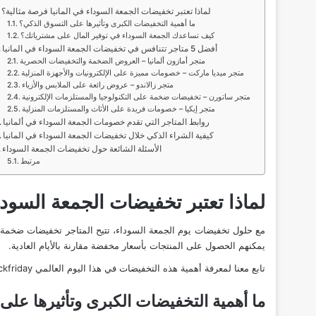
لماذا تعتبر تخفيضات الجمعة السوداء في المانيا فرصة مثالية؟
ما أهمية التخفيضات الكبرى وتأثيرها على التسوق الذكي؟
كيف تساعدك الجمعة السوداء في توفير المال على مشترياتك؟
أفضل 5 متاجر تتنافس في تخفيضات الجمعة السوداء في المانيا
متجر أمازون ألمانيا – العروض الضخمة والتخفيضات الحصرية
متجر ميديا ماركت – خصومات مميزة على الإلكترونيات والأجهزة المنزلية
متجر زالاندو – عروض رائعة على الملابس والأزياء
متجر ساتورن – تخفيضات ضخمة على التكنولوجيا والمستلزمات الإلكترونية
متجر إيكيا – خصومات فريدة على الأثاث والمستلزمات المنزلية
روابط المتاجر التي تقدم خصومات الجمعة السوداء في ألمانيا
كيفية الشراء الذكي خلال تخفيضات الجمعة السوداء في المانيا
الأسئلة الشائعة حول تخفيضات الجمعة السوداء
مرتبط
لماذا تعتبر تخفيضات الجمعة السودا
مع حلول تخفيضات يوم
الجمعة السوداء
، تتيح المتاجر تخفيضات ضخمة
يمكنهم الحصول على المنتجات بأسعار مخفضة مقارنة بالأيام العادية.
تابع معنا لمعرفة أهمية هذه التخفيضات في هذا اليوم العالمي
ckfriday
ما أهمية التخفيضات الكبرى وتأثيرها على