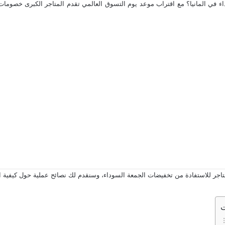
في المانيا؟ مع اقتراب موعد يوم التسوق العالمي تقدم المتاجر الكبرى خصومات ضخ
هذا المقال من عرب دويتشلاند، سنساعدك في اكتشاف أفضل 5 متاجر للاستفادة من تخفيضات الجمعة السوداء، وسنقدم ل
ت