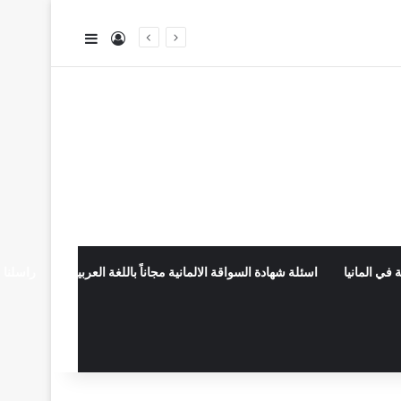
تسجيل الدخول
إضافة عمود جا
 في المانيا
اسئلة شهادة السواقة الالمانية مجاناً باللغة العربية
راسلنا