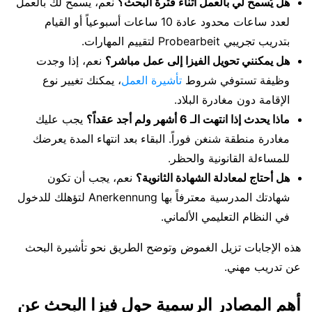
هل يُسمح لي بالعمل أثناء فترة البحث؟
نعم، يسمح لك بالعمل
لعدد ساعات محدود عادة 10 ساعات أسبوعياً أو القيام
بتدريب تجريبي Probearbeit لتقييم المهارات.
هل يمكنني تحويل الفيزا إلى عمل مباشر؟
نعم، إذا وجدت
وظيفة تستوفي شروط
تأشيرة العمل
، يمكنك تغيير نوع
الإقامة دون مغادرة البلاد.
ماذا يحدث إذا انتهت الـ 6 أشهر ولم أجد عقداً؟
يجب عليك
مغادرة منطقة شنغن فوراً. البقاء بعد انتهاء المدة يعرضك
للمساءلة القانونية والحظر.
هل أحتاج لمعادلة الشهادة الثانوية؟
نعم، يجب أن تكون
شهادتك المدرسية معترفاً بها Anerkennung لتؤهلك للدخول
في النظام التعليمي الألماني.
هذه الإجابات تزيل الغموض وتوضح الطريق نحو تأشيرة البحث
عن تدريب مهني.
أهم المصادر الرسمية حول فيزا البحث عن