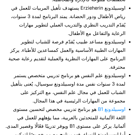
اوسبيلدونغ Erzieherin يستهدف تأهيل المربيات للعمل في
رياض الأطفال ودور الحضانة. يمتد البرنامج لمدة 3 سنوات،
يُقدّم التدريب النظري والتدريب العملي لتطوير مهارات
الرعاية والتفاعل مع الأطفال.
اوسبيلدونغ مساعد طبيب يُقدّم فرصة للشباب لتطوير
المهارات الطبية الأساسية والعمل كمساعدين للأطباء. يركز
البرنامج على المهارات النظرية والعملية لتقديم رعاية صحية
محترفة.
اوسبيلدونغ علم النفس هو برنامج تدريبي متخصص يستمر
لمدة 3 سنوات نفس مدة اوسبيلدونغ سوسيال، يُعنى بتأهيل
الشباب للعمل في مجال علم النفس، مع التركيز على
مجموعة من المهارات الرئيسية في هذا المجال.
اوسبيلدونغ B1
هو برنامج تدريبي مخصص لتحسين مستوى
اللغة الألمانية للمتحدثين بالعربية، مما يؤهلهم للعمل في
ألمانيا. يركز على مستوى B1 ويوفر تدريبًا فعّالًا وقصير المدى.
أما اوسبيلدونغ للنساء، فهو برنامج مصمم خصيصًا لتمكين