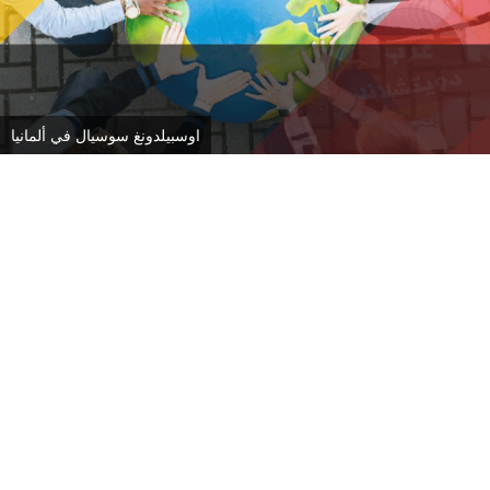
اوسبيلدونغ سوسيال في ألمانيا