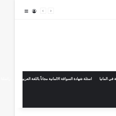
تسجيل الدخول
إضافة عمود جا
 في المانيا
اسئلة شهادة السواقة الالمانية مجاناً باللغة العربية
راسلنا