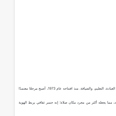
يعد المركز الإسلامي بميونخ أحد أبرز المعالم الدينية والثقافية للمسلمين في جنوب ألمانيا، ليس كـمسجد فحسب، بل كـمجمع إسلامي متكامل يجمع بين العبادة، التعليم، والضيافة. منذ افتتاحه عام 1973، أصبح مرجعًا معتمدًا
دد، مما يجعله أكثر من مجرد مكان صلاة؛ إنه جسر ثقافي يربط الهوية