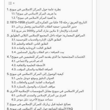
نظرة عامة حول المركز الاسلامي في ميونخ
ما تعريف المركز الاسلامي في ميونخ؟
ما أهمية المركز الاسلامي في ميونخ؟
التاريخ العريق: رحلة 15 عامًا من الفكرة إلى الافتتاح 1958–1973
جذور التأسيس: جمعية الطلاب الباكستانيين وفضل يزداني
التحديات والإنجاز: 3 ملايين مارك ألماني و3000 متر مربع
المرافق المعمارية: جولة داخل المجمع الإسلامي الثلاثي الطوابق
الطابق الأول: الإدارة والخدمات اللوجستية
الطابق الثاني: الثقافة والتعليم
الطابق الثالث: الروحانية والعبادة
بيت الضيافة: دعم الطلاب والزوار المسلمين
الخدمات المجتمعية: ما الذي يقدمه المركز للمقيمين في ميونخ؟
الدعم الديني والاجتماعي
الأنشطة التعليمية والثقافية
الضيافة الطلابية والسكن المؤقت
كيفية الوصول إلى المركز الاسلامي في ميونخ
العنوان الدقيق وموقع جوجل مابس
المواصلات العامة: المترو والحافلات
مواقف السيارات والوصول بالسيارة
المركز الاسلامي في ميونخ مقابل المؤسسات الإسلامية الأخرى
الفرق بين المركز الإسلامي والمنتدى الإسلامي
مساجد ميونخ الأخرى: دليل موجز
نصائح عملية قبل زيارتك للمركز الإسلامي في ميونخ
الأسئلة الشائعة حول المركز الاسلامي في ميونخ FAQ