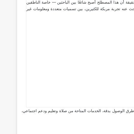
حقيقة أن هذا المصطلح أصبح شائعًا بين الباحثين — خاصة الناطقين
 الرئيسية، وعلى رأسها المنتدى الإسلامي في ميونخ Islamisches Forum München. وهو ما يجعل البحث عنه تجربة مربكة للكثيرين، بين تسميات متعددة ومعلومات غير
جود فعليًا على الأرض: المواقع الرسمية، طرق الوصول بدقة، الخدمات المتاحة من صلاة وتعليم ودعم اجتماعي،