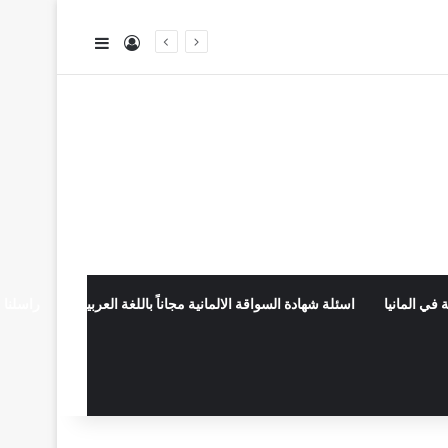
تسجيل الدخول
إضافة عمود جا
 في المانيا
اسئلة شهادة السواقة الالمانية مجاناً باللغة العربية
راسلنا