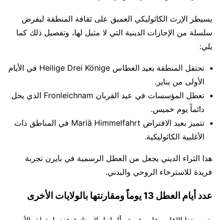
يسيطر الإرث الكاثوليكي العميق على ثقافة المنطقة ليفرض
سلسلة من الإجازات الدينية التي لا مثيل لها، وتفصيل ذلك كما
يلي:
تحتفل المنطقة بعيد الغطاس Heilige Drei Könige في الأيام
الأولى من يناير.
تعطل المؤسسات في عيد القربان Fronleichnam الذي يحل
دائماً يوم خميس.
تتميز بعيد الافتراض Mariä Himmelfahrt في المناطق ذات
الأغلبية الكاثوليكية.
هذا الثراء الديني يجعل من العطل الرسمية في بايرن تجربة
فريدة للاسترخاء الروحي والبدني.
عدد أيام العطل 13 يوماً ومقارنتها بالولايات الأخرى
يتربع هذا الإقليم على عرش ألمانيا بلا منازع عندما يتعلق الأمر