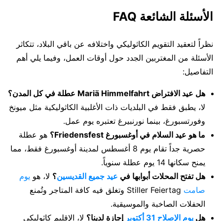
الأسئلة الشائعة FAQ
نظراً لتعقيد التقويم الكاثوليكي واختلافه عن باقي البلاد، تتكاثر
الأسئلة من المغتربين الجدد حول أوقات العمل، وفيما يلي أهم
التفاصيل:
هل عيد الافتراض Mariä Himmelfahrt عطلة في كل المدن؟
لا، يطبق فقط في البلديات ذات الأغلبية الكاثوليكية مثل ميونخ
وفورتسبورغ، بينما نورنبيرغ تعتبره يوم عمل.
ما هو عيد السلام في أوغسبورغ Friedensfest؟
هو عطلة
حصرية جداً تقام يوم 8 أغسطس لمدينة أوغسبورغ فقط، مما
يمنح سكانها 14 يوم عطلة سنوياً.
هل تفتح المحلات أبوابها في
عيد جميع القديسين
؟
لا، هو
يوم
صامت
Stiller Feiertag وتغلق فيه كافة المتاجر وتُمنع
الحفلات الصاخبة والموسيقية.
هل
يوم الإصلاح 31 أكتوبر
إجازة لدينا؟
لا، الإقليم كاثوليكي