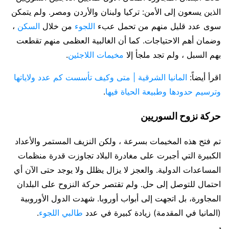
الذين يسعون إلى الأمن: تركيا ولبنان والأردن ومصر. ولم يتمكن
سوى عدد قليل منهم من تحمل عبء
اللجوء
من خلال
السكن
،
وضمان أهم الاحتياجات. كما أن الغالبية العظمى منهم تقطعت
بهم السبل ، ولم تجد ملجأ إلا
مخيمات اللاجئين
.
اقرأ أيضاً:
المانيا الشرقية | متى وكيف تأسست كم عدد ولاياتها
وترسيم حدودها وطبيعة الحياة فيها
.
حركة نزوح السوريين
تم فتح هذه المخيمات بسرعة ، ولكن النزيف المستمر والأعداد
الكبيرة التي أجبرت على مغادرة البلاد تجاوزت قدرة منظمات
المساعدات الدولية. والعجز لا يزال يظلل ولا يوجد حتى الآن أي
احتمال للتوصل إلى حل. ولم تقتصر حركة النزوح على البلدان
المجاورة، بل اتجهت إلى أبواب أوروبا. شهدت الدول الأوروبية
(المانيا في المقدمة) زيادة كبيرة في عدد
طالبي اللجوء
.