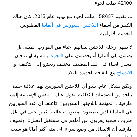
42100 طلب لجوء.
تم تقديم 158657 طلب لجوء مع نهاية عام 2015. كان هناك
الكثير من أسماء
اللاجئين السوريين في ألمانيا
المطلوبين
للخدمة الإلزامية.
لا تنتهي رحلة اللاجئين ببقائهم أحياء من القوارب الميتة، بل
يصلون إلى ألمانيا أو يحصلون على
اللجوء
. بالنسبة لهم، فإن
مسار الحياة في البلد المضيف مختلف ويحتاج إلى التكيف أو
الاندماج
مع الثقافة الجديدة للبلاد.
ولكن بشكل عام، يبدو أن اللاجئين السوريين لهم علاقة جيدة
بالحد من الصدمات الثقافية. تقول عالمة النفس الإسبانية إليسا
مارفينا ، المهتمة باللاجئين السوريين: «أعتقد أن عدد السوريين
في المانيا (الذين يتمتعون بمعنويات عالية) كبير. حتى في ظل
ظروف صعبة يعربون عن أملهم في مستقبل أفضل». وتضيف
مارفينا أن الانتقال من وضع سيء إلى بيئة أكثر أمانًا هو سبب