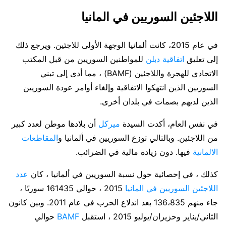
اللاجئين السوريين في المانيا
في عام 2015، كانت ألمانيا الوجهة الأولى للاجئين. ويرجع ذلك
إلى تعليق
اتفاقية دبلن
للمواطنين السوريين من قبل المكتب
الاتحادي للهجرة واللاجئين (BAMF) ، مما أدى إلى تبني
السوريين الذين انتهكوا الاتفاقية وإلغاء أوامر عودة السوريين
الذين لديهم بصمات في بلدان أخرى.
في نفس العام، أكدت السيدة
ميركل
أن بلادها موطن لعدد كبير
من اللاجئين. وبالتالي توزع السوريين في ألمانيا و
المقاطعات
الالمانية
فيها. دون زيادة مالية في الضرائب.
كذلك ، في إحصائية حول نسبة السوريين في ألمانيا ، كان
عدد
اللاجئين السوريين في المانيا
2015 ، حوالي 161435 سوريًا ،
جاء منهم 136،835 بعد اندلاع الحرب في عام 2011. وبين كانون
الثاني/يناير وحزيران/يوليو 2015 ، استقبل
BAMF
حوالي