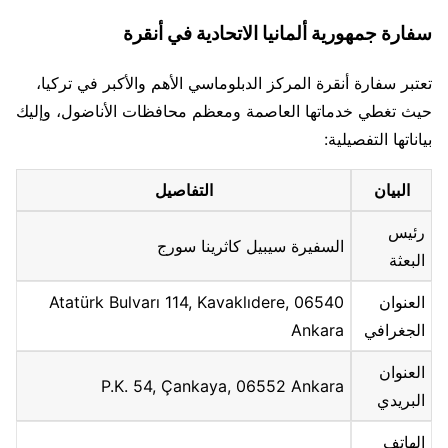
سفارة جمهورية ألمانيا الاتحادية في أنقرة
تعتبر سفارة أنقرة المركز الدبلوماسي الأهم والأكبر في تركيا،
حيث تغطي خدماتها العاصمة ومعظم محافظات الأناضول، وإليك
بياناتها التفصيلية:
البيان
التفاصيل
رئيس
السفيرة سيبيل كاثرينا سورج
البعثة
العنوان
Atatürk Bulvarı 114, Kavaklıdere, 06540
الجغرافي
Ankara
العنوان
P.K. 54, Çankaya, 06552 Ankara
البريدي
الهاتف