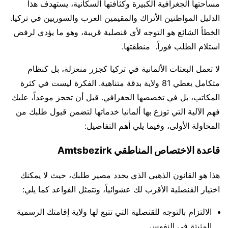
مساحتها الجغرافية الكبيرة وكثافتها السكانية، يستهدف هذا
الدليل المواطنين الأتراك والمقيمين العرب والسوريين في تركيا.
الخطأ الشائع هو التوجه لأي قنصلية قريبة، وهو ما يؤدي لرفض
استلام الطلب فوراً. منطقتها.
لا تعمل البعثات الألمانية في تركيا كجزر منعزلة، بل كنظام
متكامل يغطي 81 ولاية بدقة متناهية. الفكرة ليست في كثرة
المكاتب، بل في تخصصها الجغرافي. قبل أن تحجز موعداً، عليك
فهم الآلية التي توزع بها ألمانيا خدماتها لتضمن قبول طلبك من
المحاولة الأولى، وفيما يلي أهم التفاصيل:
قاعدة الاختصاص المناطقي Amtsbezirk
هذا هو القانون الذهبي الذي يحدد مصير طلبك، حيث لا يمكنك
اختيار القنصلية الأقرب لك عشوائياً، وتتمثل القواعد كما يلي:
الالتزام بالتوجه للقنصلية التي تتبع لها ولاية إقامتك الرسمية
المثبتة في النفوس.