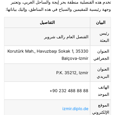
تخدم هذه القنصلية منطقة بحر إيجة والساحل الغربي، وتعتبر
وجهة رئيسية للمقيمين والسياح في هذه المناطق، وإليك بياناتها:
البيان
التفاصيل
رئيس
القنصل العام رالف شروير
البعثة
العنوان
Korutürk Mah., Havuzbaşı Sokak 1, 35330
الجغرافي
Balçova-Izmir
العنوان
P.K. 35212, Izmir
البريدي
الهاتف
88 88 488 232 90+
الموحد
الموقع
izmir.diplo.de
الإلكتروني