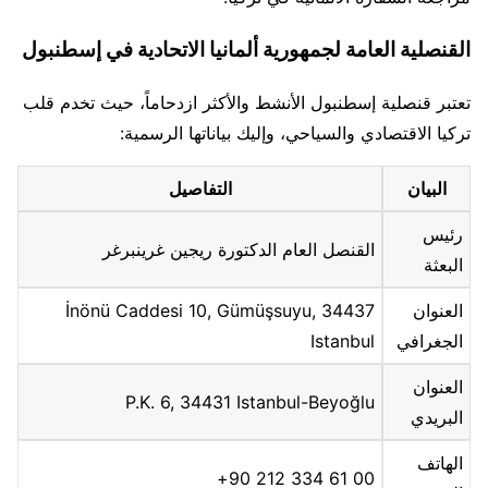
القنصلية العامة لجمهورية ألمانيا الاتحادية في إسطنبول
تعتبر قنصلية إسطنبول الأنشط والأكثر ازدحاماً، حيث تخدم قلب
تركيا الاقتصادي والسياحي، وإليك بياناتها الرسمية:
البيان
التفاصيل
رئيس
القنصل العام الدكتورة ريجين غرينبرغر
البعثة
العنوان
İnönü Caddesi 10, Gümüşsuyu, 34437
الجغرافي
Istanbul
العنوان
P.K. 6, 34431 Istanbul-Beyoğlu
البريدي
الهاتف
00 61 334 212 90+