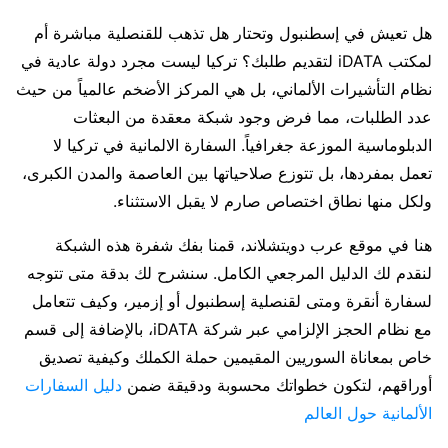
هل تعيش في إسطنبول وتحتار هل تذهب للقنصلية مباشرة أم
لمكتب iDATA لتقديم طلبك؟ تركيا ليست مجرد دولة عادية في
نظام التأشيرات الألماني، بل هي المركز الأضخم عالمياً من حيث
عدد الطلبات، مما فرض وجود شبكة معقدة من البعثات
الدبلوماسية الموزعة جغرافياً. السفارة الالمانية في تركيا لا
تعمل بمفردها، بل تتوزع صلاحياتها بين العاصمة والمدن الكبرى،
ولكل منها نطاق اختصاص صارم لا يقبل الاستثناء.
هنا في موقع عرب دويتشلاند، قمنا بفك شفرة هذه الشبكة
لنقدم لك الدليل المرجعي الكامل. سنشرح لك بدقة متى تتوجه
لسفارة أنقرة ومتى لقنصلية إسطنبول أو إزمير، وكيف تتعامل
مع نظام الحجز الإلزامي عبر شركة iDATA، بالإضافة إلى قسم
خاص بمعاناة السوريين المقيمين حملة الكملك وكيفية تصديق
أوراقهم، لتكون خطواتك محسوبة ودقيقة ضمن
دليل السفارات
الألمانية حول العالم