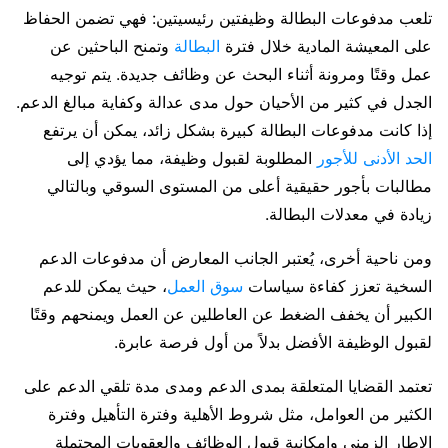
تلعب مدفوعات البطالة وظيفتين رئيسيتين: فهي تضمن الحفاظ
على المعيشة المادية خلال فترة
البطالة
وتمنح الباحثين عن
عمل وقتًا ومرونة أثناء البحث عن وظائف جديدة. يتم توجيه
الجدل في كثير من الأحيان حول مدى عدالة وكفاية مبالغ الدعم.
إذا كانت مدفوعات البطالة كبيرة بشكل زائد، يمكن أن يرتفع
الحد الأدنى للأجور
المطلوبة لقبول وظيفة، مما يؤدي إلى
مطالبات بأجور حقيقية أعلى من المستوى السوقي وبالتالي
زيادة في معدلات البطالة.
ومن ناحية أخرى، يُعتبر الجانب المعارض أن مدفوعات الدعم
السخية تعزز كفاءة سياسات
سوق العمل
، حيث يمكن للدعم
الكبير أن يخفف الضغط عن العاطلين عن العمل ويمنحهم وقتًا
لقبول الوظيفة الأفضل بدلاً من أول فرصة عابرة.
تعتمد القضايا المتعلقة بمدى الدعم ومدى مدة تلقي الدعم على
الكثير من العوامل، مثل شروط الأهلية وفترة التأهيل وفترة
الإطار الزمني وإمكانية قبول الوظائف والعقوبات المحتملة