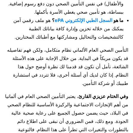
والأطفال) في نفس التأمين الصحي دون دفع رسوم إضافية.
ببساطة، هو تأمين صحي يغطي الأسرة بأكملها.
ما هو
السجل الطبي الإلكتروني ePA
؟
هو ملف رقمي آمن
يمكنك من خلاله تخزين وإدارة كافة بياناتك الطبية
كالتشخيصات والتحاليل ومشاركتها مع أطبائك المختارين.
التأمين الصحي العام الألماني نظام متكامل، ولكن فهم تفاصيله
قد يكون مربكاً في البداية. من خلال الإجابة على هذه الأسئلة
الشائعة، نأمل أن نكون قد قدمنا لك نظرة أوضح حول هذا
النظام. إذا كان لديك أي أسئلة أخرى، فلا تتردد في استشارة
طبيبك أو شركة التأمين.
وفي الختام عزيزي القارئ
، يعتبر التأمين الصحي العام في ألمانيا
من أهم الإنجازات الاجتماعية والركيزة الأساسية للنظام الصحي
في البلاد، حيث يضمن حصول الجميع على رعاية صحية عالية
الجودة. ومع ذلك، فمن الضروري أن نبقى على اطلاع دائم
بالتطورات والتغيرات التي تطرأ على هذا النظام. فالتوعية