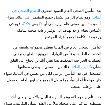
يعد التأمين الصحي العام العمود الفقري
للنظام الصحي في
ألمانيا
، وهو نظام إلزامي يشمل جميع المقيمين في البلاد. سواء
أسميناه تأمين صحي عام أو رسمي أو حكومي
GKV
، فهو في
الأساس نظام واحد يهدف إلى توفير رعاية صحية شاملة
ورخيصة التكلفة لجميع أفراد المجتمع.
التأمين الصحي العام في ألمانيا يغطي مجموعة واسعة من
الخدمات الطبية، بدءاً من الزيارات الروتينية للطبيب وحتى
العمليات الجراحية المعقدة. هذا يعني أنك لن تحتاج إلى القلق
بشأن
تكاليف العلاج
، فالتأمين الصحي سيغطي معظمها.
التسجيل في هذا التأمين إلزامي لكل من يعيش في ألمانيا، سواء
كان مواطناً أو أجنبياً، مما يجعل الجميع متساوين أمام الحصول
على الرعاية الصحية.
هذا التأمين مهم لأنه يوفر لك راحة البال والأمان، ويعني أنك
تستطيع التركيز على صحتك بدلاً من القلق بشأن التكاليف. سواء