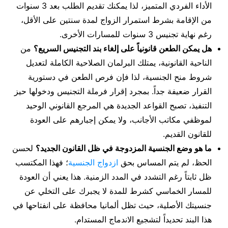
الأداء الفردي المتميز، لذا يمكنك تقديم الطلب بعد 3 سنوات
من الإقامة بشرط استمرار الزواج لمدة سنتين على الأقل،
رغم نهاية تجنيس 3 سنوات للمسارات الأخرى.
هل يمكن الطعن قانونياً على إلغاء بند التجنيس السريع؟
من
الناحية القانونية، يمتلك البرلمان الصلاحية الكاملة لتعديل
شروط منح الجنسية، لذا فإن فرص الطعن في دستورية
القرار ضعيفة جداً. بمجرد إقرار فرملة التجنيس ودخولها حيز
التنفيذ، تصبح القواعد الجديدة هي المرجع القانوني الوحيد
لموظفي مكاتب الأجانب، ولا يمكن إجبارهم على العودة
للقانون القديم.
ما هو وضع الجنسية المزدوجة في ظل القانون الجديد؟
لحسن
الحظ، لم يتم المساس بحق
ازدواج الجنسية
؛ فهذا المكتسب
ظل ثابتاً رغم التشدد في المدد الزمنية. هذا يعني أن العودة
للمسار الخماسي كشرط للمدة لا يجبرك على التخلي عن
جنسيتك الأصلية، حيث تظل ألمانيا محافظة على انفتاحها في
هذا البند تحديداً لتشجيع الاندماج المستدام.