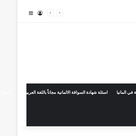
تسجيل الدخول
إضافة عمود جا
 في المانيا
اسئلة شهادة السواقة الالمانية مجاناً باللغة العربية
راسلنا