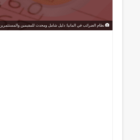
نظام الضرائب في المانيا: دليل شامل ومحدث للمقيمين والمستثمرين