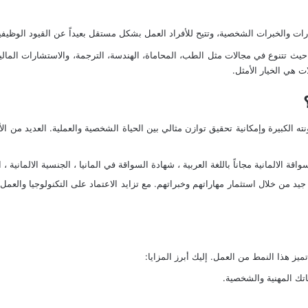
ات والخبرات الشخصية، وتتيح للأفراد العمل بشكل مستقل بعيداً عن القيود الوظيفية 
ث تتنوع في مجالات مثل الطب، المحاماة، الهندسة، الترجمة، والاستشارات المالية
ت هي الخيار الأمثل.
رونته الكبيرة وإمكانية تحقيق توازن مثالي بين الحياة الشخصية والعملية. العديد من ا
قة الالمانية مجاناً باللغة العربية
،
شهادة السواقة في المانيا
،
الجنسية الالمانية
،
ا
د من خلال استثمار مهاراتهم وخبراتهم. مع تزايد الاعتماد على التكنولوجيا والعمل ع
ميز هذا النمط من العمل. إليك أبرز المزايا:
اتك المهنية والشخصية.