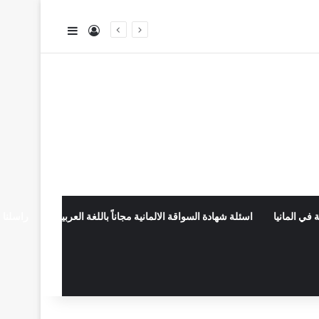
تسجيل الدخول
إضافة عمود جا
 في المانيا
اسئلة شهادة السواقة الالمانية مجاناً باللغة العربية
راسلنا