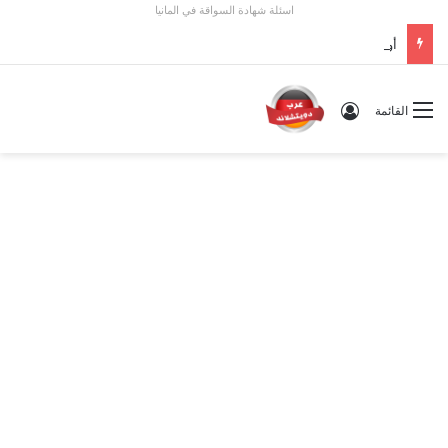
اسئلة شهادة السواقة في المانيا
أوسبيلدونغ تبريد مراكز البيانات في ألمانيا 2026: الأجور والشروط
تسجيل الدخول
القائمة