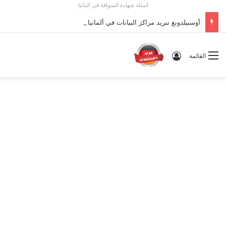
اسئلة شهادة السواقة في المانيا
أوسبيلدونغ تبريد مراكز البيانات في ألمانيا 2026: الأجور والشروط
تسجيل الدخول
القائمة