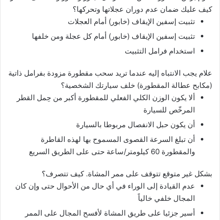
كيف عليك ضمان عدم دوران عجلاتها وتحركها؟
تثبيت إسفين الإيقاف (خابور) أمام العجلات
تثبيت إسفين الإيقاف (خابور) أمام كل عجلة ومن خلفها
استخدام فرامل التثبيت
علام يجب الانتباه إليه عندما تريد سحب مقطورة مزودة بفرامل ذاتية
(مكابح عطالة المقطورة) خلف سيارتك الشخصية؟
ألا يكون الوزن الكلي الفعلي للمقطورة أكبر من حِمل القطر
المرخّص للسيارة
أن يكون حبل الانفصال مربوطا بالسيارة
أن تبلغ السرعة القصوى المسموح بها لهذه القاطرة
والمقطورة 60 كيلومتر/ساعة حتى على الطريق السريع
بشكل غير متوقع تتوقف على ممر المشاة. كيف تتصرف؟
عدم القيادة إلى الوراء في أي حال من الأحوال حتى وإن كان
المجال خلفي خالياً
أسير جزئيا على طريق المشاة لأفسح المجال على الممر