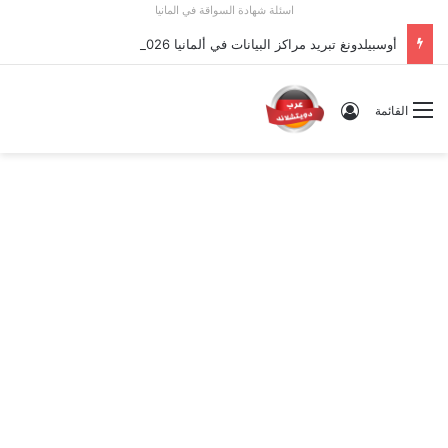
اسئلة شهادة السواقة في المانيا
أوسبيلدونغ تبريد مراكز البيانات في ألمانيا 2026: الأجور والشروط
تسجيل الدخول
القائمة