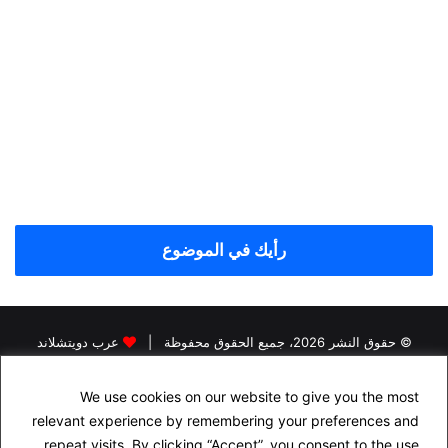
رأيك في الموضوع
© حقوق النشر 2026، جميع الحقوق محفوظة |
عرب دويتشلاند
الرئيسية
اخبار اللاجئين في المانيا
اخبار المانيا
رخصة القيادة في المانيا
We use cookies on our website to give you the most
البحث عن سكن في المانيا
الجنسية الالمانية
الاقامة الدائمة في المانيا
relevant experience by remembering your preferences and
التأمين في المانيا
الدراسة في المانيا
repeat visits. By clicking “Accept”, you consent to the use