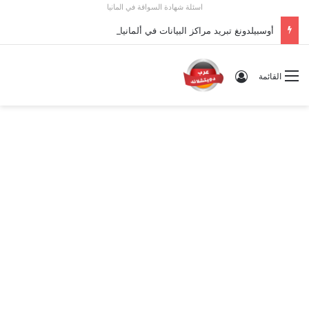
اسئلة شهادة السواقة في المانيا
أوسبيلدونغ تبريد مراكز البيانات في ألمانيا 2026: الأجور والشروط
تسجيل الدخول
القائمة