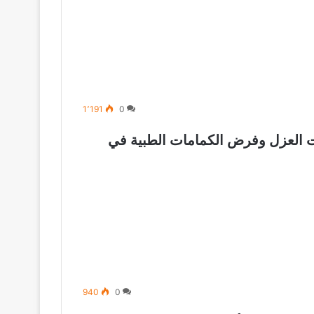
1٬191
0
ات العزل وفرض الكمامات الطبية في
940
0