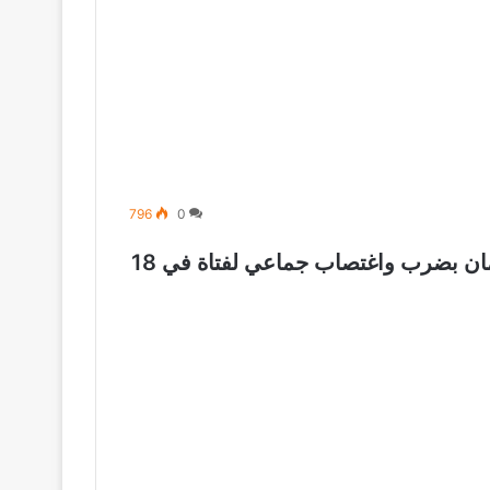
796
0
المانيا : الافراج عن سوريان وعراقي متهمان بضرب واغتصاب جماعي لفتاة في 18