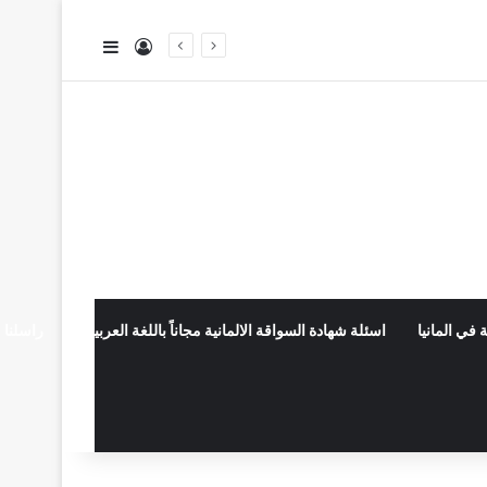
تسجيل الدخول
إضافة عمود جا
 في المانيا
اسئلة شهادة السواقة الالمانية مجاناً باللغة العربية
راسلنا