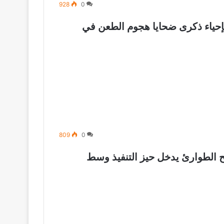
928
0
بإحياء ذكرى ضحايا هجوم الطعن في
809
0
ابح الطوارئ يدخل حيز التنفيذ وسط