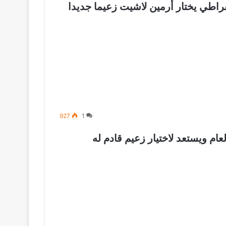
طي يختار أرمين لاشيت زعيما جديدا
927
1
م ويستعد لاختيار زعيم قادم له