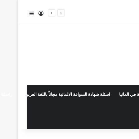
تسجيل الدخول
إضافة عمود جا
 في المانيا
اسئلة شهادة السواقة الالمانية مجاناً باللغة العربية
راسلنا