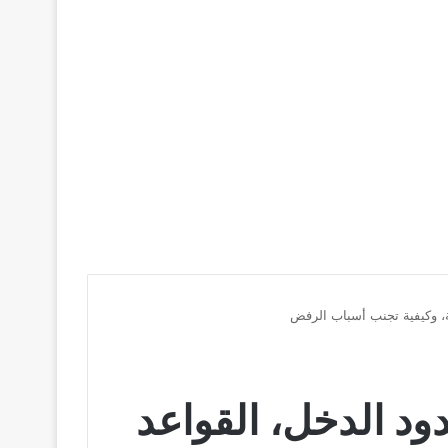
صول على كندر تسوشلاج 2026: حدود الدخل، القواعد