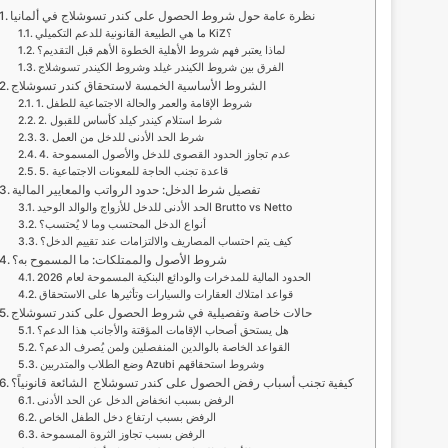
نظرة عامة حول شروط الحصول على كندر تسوشلاج في ألمانيا
ما هي الطبيعة القانونية للدعم التكميلي KiZ؟
لماذا يعتبر فهم شروط الأهلية الخطوة الأهم قبل التقديم؟
الفرق بين شروط الكيندر غيلد وشروط الكيندر تسوشلاج
الشروط الأساسية الخمسة لاستحقاق كندر تسوشلاج
1. شروط الإقامة والعمر والحالة الاجتماعية للطفل
2. شرط استلام كيندر كيلد كأساس للقبول
3. شرط الحد الأدنى للدخل من العمل
4. عدم تجاوز الحدود القصوى للدخل والأصول المسموحة
5. قاعدة تجنب الحاجة للمعونات الاجتماعية
تفصيل شرط الدخل: حدود الرواتب والمعايير المالية
الحد الأدنى للدخل للأزواج والوالد الوحيد Brutto vs Netto
أنواع الدخل المحتسب وما لا يُحتسب؟
كيف يتم احتساب المصاريف والالتزامات عند تقييم الدخل؟
شروط الأصول والممتلكات: ما المسموح به؟
الحدود المالية للمدخرات والودائع البنكية المسموحة لعام 2026
قواعد امتلاك العقارات والسيارات وتأثيرها على الاستحقاق
حالات خاصة وتفصيلية في شروط الحصول على كندر تسوشلاج
هل يستحق أصحاب الإقامات المؤقتة والأجانب هذا الدعم؟
القواعد الخاصة بالوالدين المنفصلين ولمن يُصرف الدعم؟
وضع الطلاب والمتدربين Azubi وشروط استحقاقهم
كيفية تجنب أسباب رفض الحصول على كندر تسوشلاج الشائعة قانونياً؟
الرفض بسبب انخفاض الدخل عن الحد الأدنى
الرفض بسبب ارتفاع دخل الطفل الخاص
الرفض بسبب تجاوز الثروة المسموحة