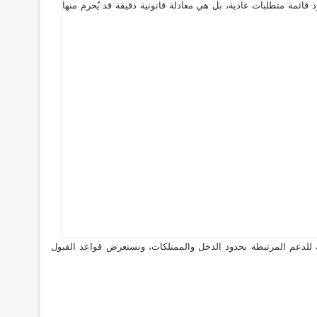
على كندر تسوشلاج ليست مجرد قائمة متطلبات عادية، بل هي معادلة قانونية دقيقة قد يُحرم منها
تحقاق الكيز KiZ الخفية. سنشرح لك بالتفصيل ضوابط الأهلية للدعم المرتبطة بحدود الدخل والممتلكات، ونستعرض قواعد القبول