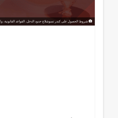
شروط الحصول على كندر تسوشلاج حدود الدخل، القواعد القانونية، و