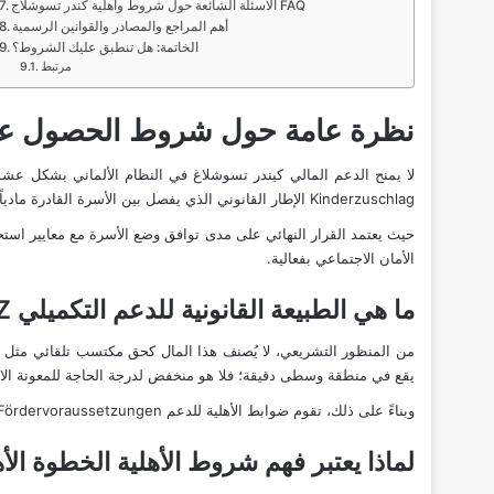
الأسئلة الشائعة حول شروط وأهلية كندر تسوشلاج FAQ
أهم المراجع والمصادر والقوانين الرسمية
الخاتمة: هل تنطبق عليك الشروط؟
مرتبط
نظرة عامة حول شروط الحصول على
لا يمنح الدعم المالي
كيندر تسوشلاغ
في النظام الألماني بشكل عشو
Kinderzuschlag الإطار القانوني الذي يفصل بين الأسرة القادرة مادياً وتلك التي تحتاج لتدخل الدولة.
الأمان الاجتماعي بفعالية.
ما هي الطبيعة القانونية للدعم التكميلي KiZ؟
من المنظور التشريعي، لا يُصنف هذا المال كحق مكتسب تلقائي مثل
يقع في منطقة وسطى دقيقة؛ فلا هو منخفض لدرجة الحاجة للمعونة الاج
وبناءً على ذلك، تقوم ضوابط الأهلية للدعم Fördervoraussetzungen بفلترة الطلبات للتأكد من أن المال يذهب حصراً لتمكين الوالدين العاملين من تحقيق الكفاية الذاتية لأطفالهم.
لماذا يعتبر فهم شروط الأهلية الخطوة الأ