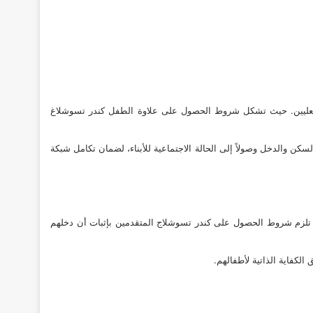
عليين. حيث تشكل شروط الحصول على علاوة الطفل كندر تسوشلاغ
KiZ-Vorauss الصارمة، والتي تشمل جوانب متعددة تبدأ من السكن والدخل وصولاً إلى الحالة الاجتماعية للأبناء، لضمان تكامل شبكة
 تلزم شروط الحصول على كندر تسوشلاج المتقدمين بإثبات أن دخلهم