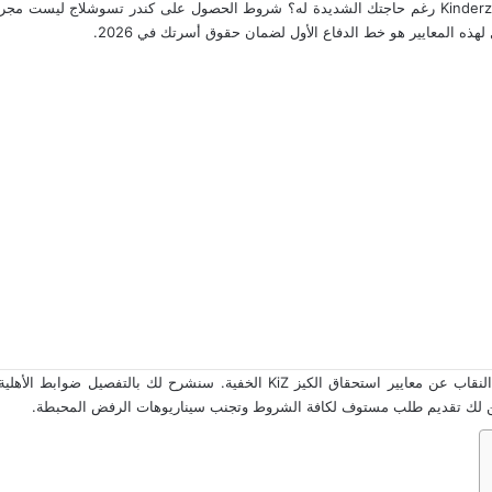
هل تساءلت يوماً لماذا يتم رفض ملف دعم علاوة الطفل Kinderzuschlag رغم حاجتك الشديدة له؟ شروط الحصول 
ه المعايير هو خط الدفاع الأول لضمان حقوق أسرتك في 2026.
في هذا المرجع القانوني المتخصص من عرب دويتشلاند، نكشف لك النقاب عن معايير اس
 يضمن لك تقديم طلب مستوف لكافة الشروط وتجنب سيناريوهات الرفض المحبطة.