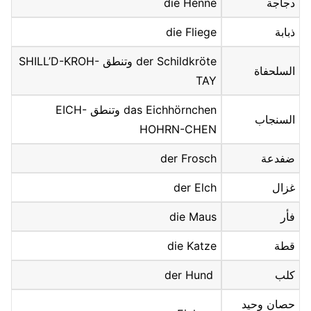
دجاجة
die Henne
ذبابة
die Fliege
der Schildkröte وتنطق SHILL’D-KROH-
السلحفاة
TAY
das Eichhörnchen وتنطق EICH-
السنجاب
HOHRN-CHEN
ضفدعة
der Frosch
غزال
der Elch
فأر
die Maus
قطة
die Katze
كلب
der Hund
حصان وحيد