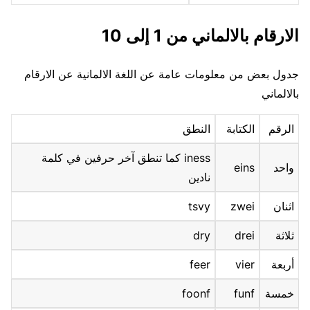
الارقام بالالماني
من 1 إلى 10
جدول بعض من معلومات عامة عن اللغة الالمانية عن الارقام
بالالماني
الرقم
الكتابة
النطق
iness كما تنطق آخر حرفين في كلمة
واحد
eins
نادين
اثنان
zwei
tsvy
ثلاثة
drei
dry
أربعة
vier
feer
خمسة
funf
foonf