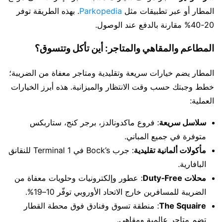
المطار أو عبر تطبيقات مثل
Parkopedia
. بهذه الطريقة توفر
20-40% مقارنة بالدفع عند الوصول.
المطاعم والمقاهي والمتاجر: أين تأكل وتتسوق؟
المطار يضم خيارات سريعة وتقليدية ومتاجر معفاة من الضريبة؛
خطط وجبتك حسب وقت الانتظار والميزانية. هذه أبرز الخيارات
العملية:
سلاسل سريعة
: فروع ماكدونالدز، برجر كنج، ستاربكس
متوفرة في جميع المباني.
مأكولات ألمانية تقليدية
: جرب Bock’s في Terminal 1 للنقانق
البافارية.
محلات Duty‑Free
: عطور وإلكترونيات وحلويات معفاة من
الضريبة للمسافرين خارج الاتحاد الأوروبي توفّر 10–19%.
The Squaire
: منطقة تسوق وفنادق فوق محطة القطار
تضم متاجر عالمية ومقاهي.