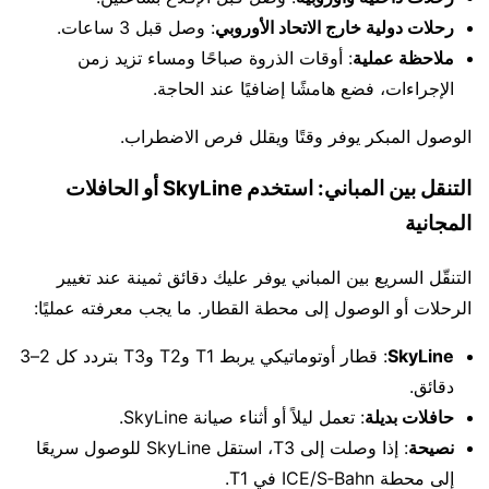
رحلات دولية خارج الاتحاد الأوروبي
: وصل قبل 3 ساعات.
ملاحظة عملية
: أوقات الذروة صباحًا ومساء تزيد زمن
الإجراءات، فضع هامشًا إضافيًا عند الحاجة.
الوصول المبكر يوفر وقتًا ويقلل فرص الاضطراب.
التنقل بين المباني: استخدم SkyLine أو الحافلات
المجانية
التنقّل السريع بين المباني يوفر عليك دقائق ثمينة عند تغيير
الرحلات أو الوصول إلى محطة القطار. ما يجب معرفته عمليًا:
SkyLine
: قطار أوتوماتيكي يربط T1 وT2 وT3 بتردد كل 2–3
دقائق.
حافلات بديلة
: تعمل ليلاً أو أثناء صيانة SkyLine.
نصيحة
: إذا وصلت إلى T3، استقل SkyLine للوصول سريعًا
إلى محطة ICE/S‑Bahn في T1.