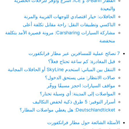
القطار S‑Bahn و ICE: أسرع وأوفر للرحلات الحضرية
والبعيدة
الحافلات: خيار اقتصادي للوجهات القريبة والمرنة
التاكسي وتطبيقات النقل: راحة مقابل تكلفة أعلى
مشاركة السيارات Carsharing: مرونة قصيرة الأمد بتكلفة
منخفضة
7 نصائح عملية للمسافرين عبر مطار فرانكفورت
قبل المغادرة: كم ساعة تحتاج فعلاً؟
التنقل بين المباني: استخدم SkyLine أو الحافلات المجانية
صالات الانتظار: متى يستحق الدخول؟
مواقف السيارات: احجز مسبقًا ووفّر
المواصلات إلى المدينة: أي وسيلة تختار؟
أسرار التوفير: 5 طرق ذكية لخفض التكاليف
Deutschlandticket: هل يغطي مواصلات المطار؟
الأسئلة الشائعة حول مطار فرانكفورت