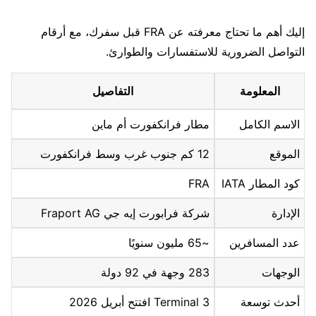
إليك أهم ما تحتاج معرفته عن FRA قبل سفرك، مع أرقام
التواصل الضرورية للاستفسارات والطوارئ.
المعلومة
التفاصيل
الاسم الكامل
مطار فرانكفورت أم ماين
الموقع
12 كم جنوب غرب وسط فرانكفورت
كود المطار IATA
FRA
الإدارة
شركة فرابورت إيه جي Fraport AG
عدد المسافرين
~65 مليون سنويًا
الوجهات
283 وجهة في 92 دولة
أحدث توسعة
Terminal 3 افتتح أبريل 2026