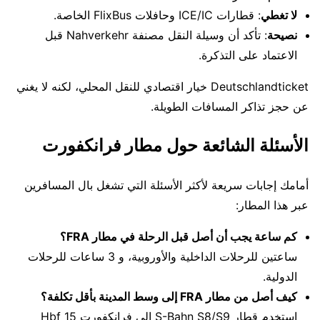
لا تغطي
: قطارات ICE/IC وحافلات FlixBus الخاصة.
نصيحة
: تأكد أن وسيلة النقل مصنفة Nahverkehr قبل
الاعتماد على التذكرة.
Deutschlandticket خيار اقتصادي للنقل المحلي، لكنه لا يغني
عن حجز تذاكر المسافات الطويلة.
الأسئلة الشائعة حول مطار فرانكفورت
أمامك إجابات سريعة لأكثر الأسئلة التي تشغل بال المسافرين
عبر هذا المطار:
كم ساعة يجب أن أصل قبل الرحلة في مطار FRA؟
ساعتين للرحلات الداخلية والأوروبية، و 3 ساعات للرحلات
الدولية.
كيف أصل من مطار FRA إلى وسط المدينة بأقل تكلفة؟
استخدم قطار S-Bahn S8/S9 إلى فرانكفورت Hbf 15