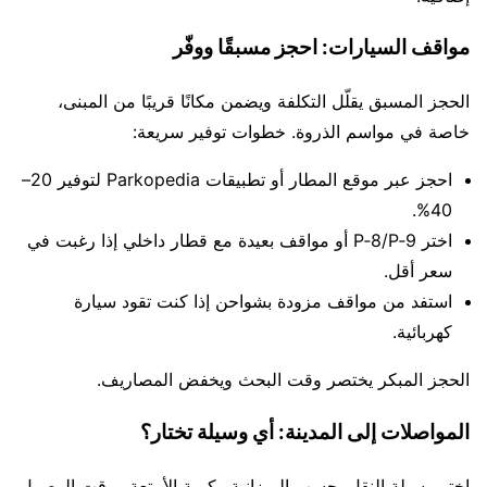
مواقف السيارات: احجز مسبقًا ووفّر
الحجز المسبق يقلّل التكلفة ويضمن مكانًا قريبًا من المبنى،
خاصة في مواسم الذروة. خطوات توفير سريعة:
احجز عبر موقع المطار أو تطبيقات Parkopedia لتوفير 20–
40%.
اختر P‑8/P‑9 أو مواقف بعيدة مع قطار داخلي إذا رغبت في
سعر أقل.
استفد من مواقف مزودة بشواحن إذا كنت تقود سيارة
كهربائية.
الحجز المبكر يختصر وقت البحث ويخفض المصاريف.
المواصلات إلى المدينة: أي وسيلة تختار؟
اختر وسيلة النقل بحسب الميزانية وكمية الأمتعة ووقت الوصول