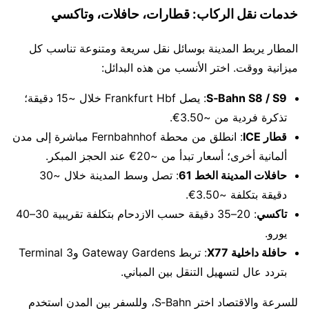
خدمات نقل الركاب: قطارات، حافلات، وتاكسي
المطار يربط المدينة بوسائل نقل سريعة ومتنوعة تناسب كل
ميزانية ووقت. اختر الأنسب من هذه البدائل:
S‑Bahn S8 / S9
: يصل Frankfurt Hbf خلال ~15 دقيقة؛
تذكرة فردية من ~3.50€.
قطار ICE
: انطلق من محطة Fernbahnhof مباشرة إلى مدن
ألمانية أخرى؛ أسعار تبدأ من ~20€ عند الحجز المبكر.
حافلات المدينة الخط 61
: تصل وسط المدينة خلال ~30
دقيقة بتكلفة ~3.50€.
تاكسي
: 20–35 دقيقة حسب الازدحام بتكلفة تقريبية 30–40
يورو.
حافلة داخلية X77
: تربط Gateway Gardens وTerminal 3
بتردد عال لتسهيل التنقل بين المباني.
للسرعة والاقتصاد اختر S‑Bahn، وللسفر بين المدن استخدم