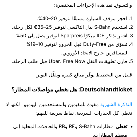
والتسوق. نفذ هذه الإجراءات المختصرة:
احجز موقف السيارة مسبقًا لتوفير 20–40%.
استخدم S‑Bahn بدل التاكسي لتوفير 25–35€ لكل رحلة.
اشترِ تذاكر ICE مبكرًا Sparpreis لتوفير يصل إلى 50%.
تسوّق من Duty‑Free قبل الخروج لتوفير 10–19%
للمسافرين خارج الاتحاد الأوروبي.
قارن تطبيقات النقل Uber، Free Now قبل طلب الرحلة.
قليل من التخطيط يوفّر مبالغ كبيرة ويقلّل التوتر.
Deutschlandticket: هل يغطي مواصلات المطار؟
التذكرة الشهرية
مفيدة للمقيمين والمستخدمين اليوميين لكنها لا
تغطي كل الخيارات السريعة. نقاط سريعة للفهم:
تغطي
: قطارات S‑Bahn وRE وRB والحافلات المحلية إلى
معظم المطارات.