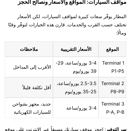
مواقف السيارات: المواقع والأسعار ونصائح الحجز
المطار يوفّر سعات كبيرة لمواقف السيارات، لكن الأسعار
تختلف حسب القرب والخدمات. قارن هذه الخيارات لتوفّر وقتًا
ومالًا:
الموقع
الأسعار التقريبية
ملاحظات
Terminal 1
3-4 يورو/ساعة، 29-
الأقرب إلى المداخل
P1-P5
39 يورو/يوم
Terminal 2
2.5-3.5 يورو/ساعة،
أقل تكلفة قليلاً
P8-P9
25-35 يورو/يوم
Terminal 3
جديد، مجهز بشواحن
3-4 يورو/ساعة
P-A, P-B
للسيارات الكهربائية
سر التوفير
: احجز موقف سيارتك مسبقاً عبر الإنترنت على موقع