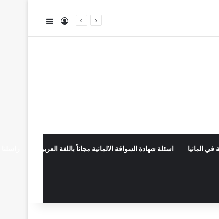
تسجيل الدخول
إضافة عمود جا
 في المانيا
اسئلة شهادة السواقة الالمانية مجاناً باللغة العربية
راسلنا