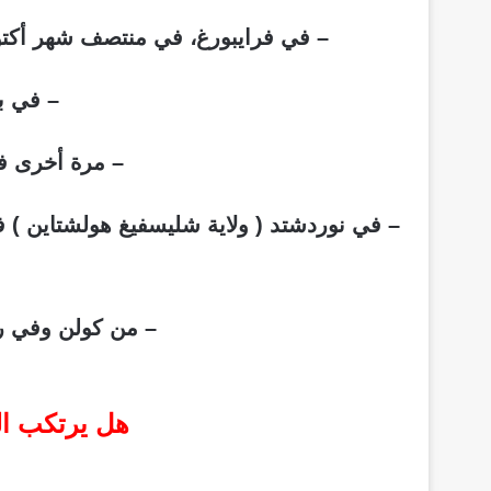
– في فرايبورغ، في منتصف شهر أكتوب
– في ب
– مرة أخرى في
– في نوردشتد ( ولاية شليسفيغ هولشتاين ) 
– من كولن وفي ر
هل يرتكب الل