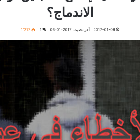
الاندماج؟
2017-01-06
آخر تحديث: 2017-01-06
1
1٬217