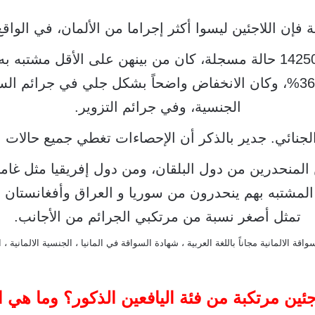
ة فإن اللاجئين ليسوا أكثر إجراما من الألمان، في الواقع
في النصف الأول من عام 2016 كشف عن 142500 حالة مسجلة، كان من بينهن
الفترة الممتدة بين شهري يناير ويونيو بنسبة 36%، وكان الانخفاض واضحاً بش
الجنسية، وفي جرائم التزوير.
جنائي. جدير بالذكر أن الإحصاءات تغطي جميع حالات الا
ن المنحدرين من دول البلقان، ومن دول إفريقيا مثل غامب
المشتبه بهم ينحدرون من سوريا و العراق وأفغانستان . 
تمثل أصغر نسبة من مرتكبي الجرائم من الأجانب.
قة الالمانية مجاناً باللغة العربية
،
شهادة السواقة في المانيا
،
الجنسية الالمانية
،
ا
ئين مرتكبة من فئة اليافعين الذكور؟ وما هي ا