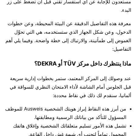
مستعدون للإجابة عن أي استفسار تقني قبل أن تضغط على زر
البدء.
معرفة هذه التفاصيل الدقيقة عن البيئة المحيطة، وعن خطوات
الدخول، وعن شكل الجهاز الذي ستستخدمه، هي التي تحوِّل
الغموض إلى طمأنينة، والارتباك إلى خطة واضحة. وفيما يلي أهم
التفاصيل:
ماذا ينتظرك داخل مركز TÜV أو DEKRA؟
عند وصولك إلى المركز المعتمد، ستمر بخطوات إدارية سريعة
قبل الجلوس أمام الشاشة لأداء الامتحان النظري للسواقة في
ألمانيا، سنقدم لك ذلك في نقاط محددة:
من أبرز هذه النقاط إبراز هويتك الشخصية Ausweis للموظف
المسؤول للتأكد من بياناتك الرسمية ومطابقتها.
تشمل هذه الأمور تسليم متعلقاتك الشخصية وإغلاق هاتفك
المحمول تماماً لتجنب أي شبهة غش داخل القاعة.