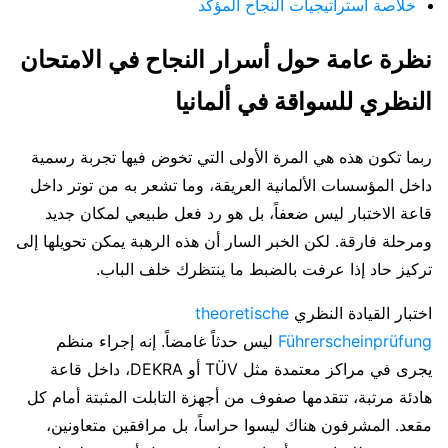
خلاصة استراتيجيات النجاح المؤكد
نظرة عامة حول أسرار النجاح في الامتحان
النظري للسواقة في ألمانيا
ربما تكون هذه هي المرة الأولى التي تخوض فيها تجربة رسمية
داخل المؤسسات الألمانية العريقة، وما تشعر به من توتر داخل
قاعة الاختبار ليس ضعفاً، بل هو رد فعل طبيعي لمكان جديد
ومرحلة فارقة. لكن الخبر السار أن هذه الرهبة يمكن تحويلها إلى
تركيز حاد إذا عرفت بالضبط ما ينتظرك خلف الباب.
اختبار القيادة النظري
theoretische
Führerscheinprüfung
ليس حدثاً غامضاً. إنه إجراء منظم
يجرى في مراكز معتمدة مثل TÜV أو DEKRA، داخل قاعة
هادئة مرتبة، تتقدمها صفوف من أجهزة التابلت المثبتة أمام كل
مقعد. المشرفون هناك ليسوا حراساً، بل مرافقين متعاونين،