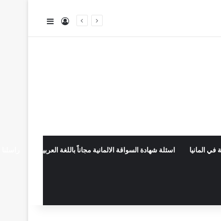
تسجيل الدخول
إضافة عمود جا
 في المانيا
اسئلة شهادة السواقة الالمانية مجاناً باللغة العربية
راسلنا