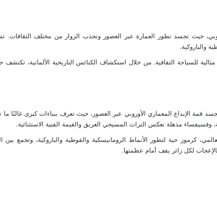
الأوروبي، حيث تجسد تطور العمارة عبر العصور وتجذب الزوار من مختلف الثقافات.
ة والباروكية.
مثالية للسياحة الثقافية. من خلال استكشاف الكنائس التاريخية الألمانية، تكتشف جا
جسد قمة الإبداع المعماري الأوروبي عبر العصور، حيث تعرف ببناءات كبرى غالبًا ما
 وفسيفساء مذهلة تعكس التراث المسيحي العريق والقيمة الفنية الاستثنائية.
لمي، كرموز حية لتطور الأنماط الرومانيسكية والقوطية والباروكية، وتجمع بين الوظ
بالإعجاب لكل زائر يقف أمام عظمتها.