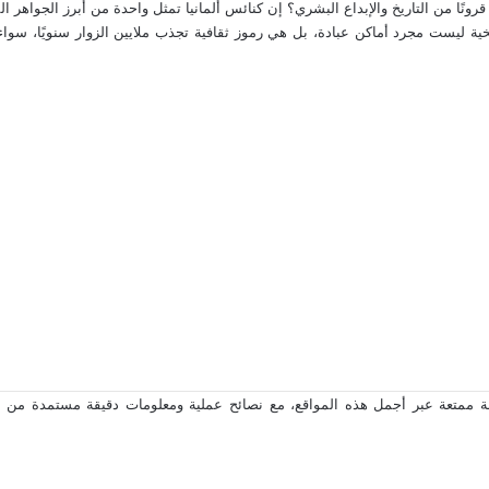
نًا من التاريخ والإبداع البشري؟ إن كنائس ألمانيا تمثل واحدة من أبرز الجواهر ال
خية ليست مجرد أماكن عبادة، بل هي رموز ثقافية تجذب ملايين الزوار سنويًا، سواء ك
 ممتعة عبر أجمل هذه المواقع، مع نصائح عملية ومعلومات دقيقة مستمدة من م