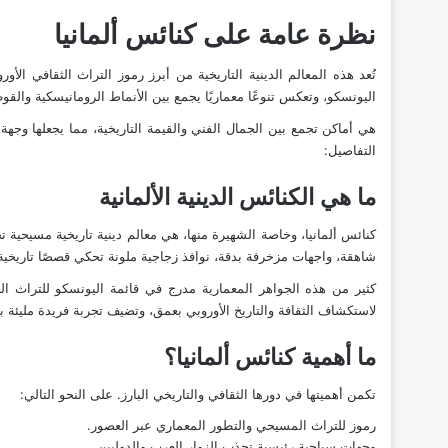
نظرة عامة على كنائس ألمانيا
تُعد هذه المعالم الدينية التاريخية من أبرز رموز التراث الثقافي 
اليونسكو، وتعكس تنوعًا معماريًا يجمع بين الأنماط الرومانيسكية والقوطي
هي أماكن تجمع بين الجمال الفني والقيمة التاريخية، مما يجعلها وجهة 
التفاصيل:
ما هي الكنائس الدينية الألمانية
كنائس ألمانيا، وخاصة الشهيرة منها، هي معالم دينية تاريخية مسيحية ت
شاهقة، واجهات مزخرفة بدقة، نوافذ زجاجية ملونة تحكي قصصًا تاريخية،
كثير من هذه الجواهر المعمارية مدرج في قائمة اليونسكو للتراث العا
لاستكشاف الثقافة والتاريخ الأوروبي بعمق، وتضيف تجربة فريدة مليئة 
ما أهمية كنائس ألمانيا؟
تكمن أهميتها في دورها الثقافي والتاريخي البارز. على النحو التالي:
رموز للتراث المسيحي والتطور المعماري عبر العصور.
وجهات سياحية رئيسية تجذب الزوار العرب والدوليين.