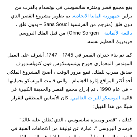
يقع مجمع قصر ومنتزه سانسوسي في بوتسدام بالقرب من
برلين
جمهورية المانيا الاتحادية
. تم تطوير مشروع القصر الذي
دون قلق (مترجم من الفرنسية Sans Souci – بدون قلق ،
باللغة الألمانية
– Ohne Sorgen) من قبل الملك البروسي
فريدريك العظيم نفسه.
كما تم بناء جدران القصر في 1745 – 1747. أشرف على العمل
المهندس المعماري جورج وينسيسلاوس فون كنوبلسدورف
صديق مقرب للملك. فمع مرور الوقت ، أصبح المشروع الملكي
أحد أكثر المواقع إثارة للاهتمام ، والتي قامت اليونسكو بحمايتها
– في عام 1990 ، تم إدراج مجمع القصر والحديقة الكبيرة في
قائمة
اليونسكو للتراث العالمي
. كان الأساس المنطقي للقرار
شيئًا من هذا القبيل:
كذلك ، “قصر ومنتزه سانسوسي ، الذي يُطلق عليه غالبًا”
فرساي البروسي “، عبارة عن توليفة من الاتجاهات الفنية في
الهندسة المعمارية الأوروبية للمدن والبلاط في القرن الثامن