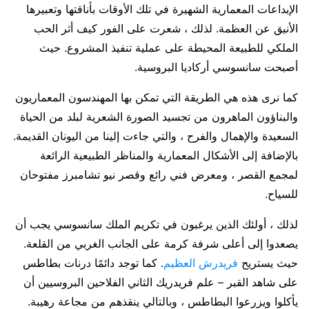
الإبداعات المعمارية الشهيرة في تلك الأوقات بأناقتها وتعبيرها
الأنيق عن العظمة. لذلك ، شعرت على الفور كيف أثر الحب
الملكي للطبيعة المحيطة على عملية تنفيذ المشروع. حيث
أصبحت سانسوسي أركاديا البروسية.
كما نرى هذه هي الطريقة التي تمكن بها المهندسون المعماريون
والبناؤون الماهرون من تجسيد الصورة الشعرية لبلد من الحياة
السعيدة والإهمال والفرح ، والتي جاءت إلينا من اليونان القديمة.
بالإضافة إلى الأشكال المعمارية والمناظر الطبيعية الرائعة
لمجمع القصر ، ومعرض فني رائع وقصر نيو تشامبرز مفتوحان
للسياح.
لذلك ، أولئك الذين يرغبون في تكريم الملك سانسوسي يجب أن
يصعدوا إلى أعلى شرفة كرمة على الجانب الغربي من القلعة.
حيث يستريح
فريدرش العظيم
. كما توجد دائمًا درنات بطاطس
على شاهد القبر – علم فريدريك الثاني الفلاحين البروسيين أن
يأكلوا ويزرعوا البطاطس ، وبالتالي ينقذهم من مجاعة رهيبة.