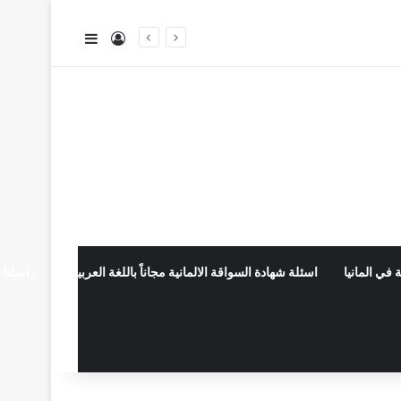
تسجيل الدخول
إضافة عمود جا
 في المانيا
اسئلة شهادة السواقة الالمانية مجاناً باللغة العربية
راسلنا