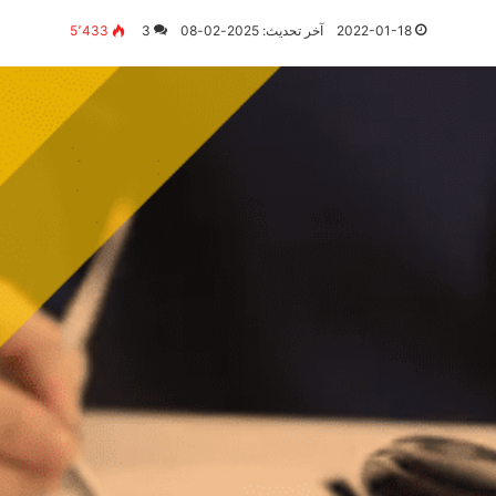
2022-01-18
آخر تحديث: 2025-02-08
3
5٬433