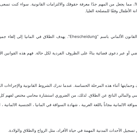
شير الإحصائيات إلى أن معدل الطلاق في البلاد يصل إلى حوالي 40%، مما يجعل من المهم جدًا معرفة حقوقك والالتزامات
الأطفال وفقًا للمصلحة العليا.
الطلاق هو إنهاء رسمي للزواج أمام المحكمة المختصة، ويعرف في القانون الألمان
اضي أو عبر دعوى قضائية بناءً على الظروف الفردية لكل حالة. فهم هذه القواني
قك وحمايتها أثناء هذه المرحلة الحساسة. عندما تدرك الشروط القانونية والإجراءات ا
نفسي والمالي الناتج عن الطلاق. لذلك، من الضروري استشارة محامي مختص لفهم كل
قة الالمانية مجاناً باللغة العربية
،
شهادة السواقة في المانيا
،
الجنسية الالمانية
،
ا