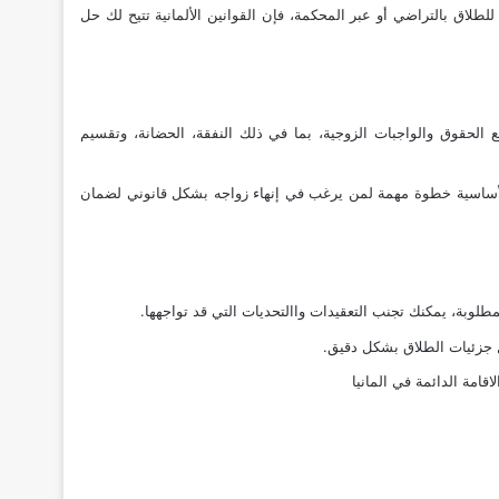
 القانونية. سواء كنت تسعى للطلاق بالتراضي أو عبر المحكمة، فإن القوانين الألمانية تتيح لك حل
ي باسم “Ehescheidung”. يهدف الطلاق في المانيا إلى إلغاء جميع الحقوق والواجبات الزوجية، بما في ذلك النفقة، الحضانة، وتقسيم
ن الأساسية خطوة مهمة لمن يرغب في إنهاء زواجه بشكل قانوني لضمان
لمطلوبة، يمكنك تجنب التعقيدات واالتحديات التي قد تواجهها.
 جزئيات الطلاق بشكل دقيق.
لاقامة الدائمة في المانيا