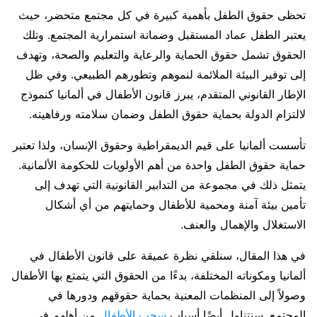
تحظى حقوق الطفل بأهمية كبيرة في كل مجتمع متحضر، حيث
يعتبر الطفل عماد المستقبل وضمانة استمرارية المجتمع. وتلك
الحقوق تشمل حقوق الحماية والرعاية والتعليم والصحة، وتهدف
إلى توفير البيئة الملائمة لنموهم وتطورهم الطبيعي. وفي ظل
الإطار القانوني المتقدم، يبرز قانون الأطفال في ألمانيا كنموذج
لالتزام الدولة بحماية حقوق الطفل وضمان سلامته ورفاهيته.
تأسست ألمانيا على قيم الديمقراطية وحقوق الإنسان، ولذا تعتبر
حماية حقوق الطفل واحدة من أهم الأولويات للحكومة الألمانية.
يتمثل ذلك في مجموعة من التدابير القانونية التي تهدف إلى
تأمين بيئة آمنة ومحمية للأطفال وحمايتهم من أي أشكال
الاستغلال والإهمال والعنف.
في هذا المقال، سنلقي نظرة عميقة على قانون الأطفال في
ألمانيا ومكوناته المختلفة، بدءًا من الحقوق التي يتمتع بها الأطفال
وصولاً إلى المنظمات المعنية بحماية حقوقهم ودورها في
المجتمع. سنتناول أيضًا أسباب
سحب الأطفال
من أهلهم في