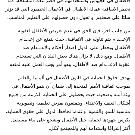
الأطفال في الجيوش واستخدامهم في الصراعات المسلحة. كما
تحظر الاتفاقية عمالة الأطفال في الأعمال الخطيرة التي قد تؤثر
سلبًا على صحتهم أو تحول دون حصولهم على التعليم المناسب.
من جانب آخر، فإن الحق في عدم تعريض الأطفال لعقوبة
الإعـ.ـدام يتم تناوله في الاتفاقية، حيث يتمنع عن إعـ.ـدام
الأطفال ويحظر على الدول إصدار أحكام بالإعـ.ـدام ضد
الأطفال. ومع ذلك، لا يزال هناك بعض البلدان التي تستخدم
عقوبة الإعـ.ـدام ضد الأطفال، وهو أمر يجب العمل عليه لمنعه.
تهدف حقوق الحماية في قانون الأطفال في ألمانيا والعالم
بموجب اتفاقية الأمم المتحدة إلى ضمان أن ينمو الأطفال في
بيئة آمنة وصحية، حيث يحصلون على الحماية اللازمة من جميع
أشكال العنف والاعتداء، ويتمتعون بفرص تعليمية وتطويرية
مناسبة للنمو والتنمية. وعندما تحافظ الدول على حقوق الحماية،
تكرس جهودها لحماية جيل الأطفال وتشجع على بناء مستقبل
أكثر إشراقًا واستدامة لهم وللمجتمع ككل.