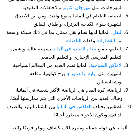
المهرجانات مثل
مهرجان أكتوبر
والاحتفالات التقليدية.
الطعام، الطعام في ألمانيا متنوع ولذيذ، ومن بين الأطباق
الشهيرة سواء الكباب، البرتزل، وأطباق النقانق.
النقل
، ألمانيا لديها نظام نقل ممتاز، بما في ذلك شبكة واسعة
من
القطارات
وكذلك
الباصات
.
التعليم، يتمتع
نظام التعليم في ألمانيا
بسمعة عالية ويشمل
التعليم المدرسي الإجباري والتعليم الجامعي.
الأماكن السياحية
، ألمانيا تضم العديد من المعالم السياحية
الشهيرة مثل
بوابة براندنبورغ
، برج كولونيا، وقلعة
نويشفانشتاين.
الرياضة، كرة القدم هي الرياضة الأكثر شعبية في ألمانيا،
وهناك العديد من الرياضات الأخرى التي يتم ممارستها أيضًا.
الطقس، يختلف
الطقس في ألمانيا
بين الشتاء البارد والصيف
الدافئ، وتكون الأجواء ممطرة أحيانًا.
ألمانيا هي دولة جميلة ومثيرة للاستكشاف وتوفر فرصًا رائعة